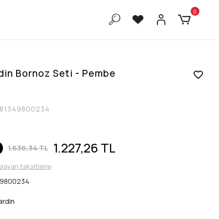
0
din Bornoz Seti - Pembe
81349800234
1.227,26 TL
1.636,34 TL
şlayan taksitlerle
49800234
ardin