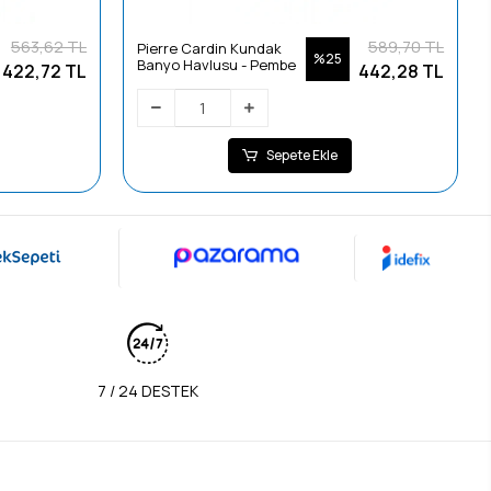
563,62 TL
589,70 TL
Pierre Cardin Kundak
%25
Banyo Havlusu - Pembe
422,72 TL
442,28 TL
Sepete Ekle
7 / 24 DESTEK