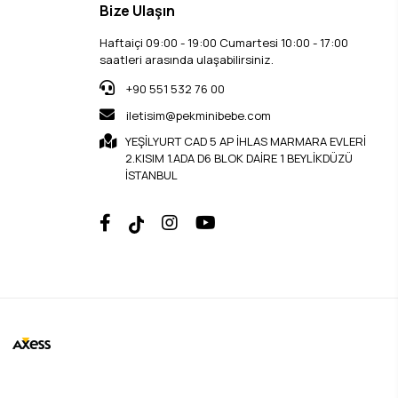
Bize Ulaşın
Haftaiçi 09:00 - 19:00 Cumartesi 10:00 - 17:00
saatleri arasında ulaşabilirsiniz.
+90 551 532 76 00
iletisim@pekminibebe.com
YEŞİLYURT CAD 5 AP İHLAS MARMARA EVLERİ
2.KISIM 1.ADA D6 BLOK DAİRE 1 BEYLİKDÜZÜ
İSTANBUL