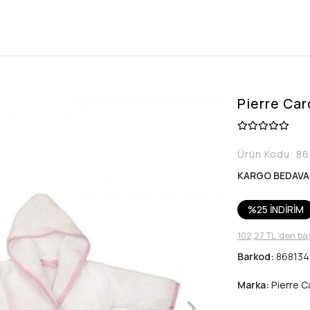
Pierre Car
Ürün Kodu:
86
KARGO BEDAVA
%25 İNDİRİM
102,27 TL 'den ba
Barkod:
86813
Marka:
Pierre C