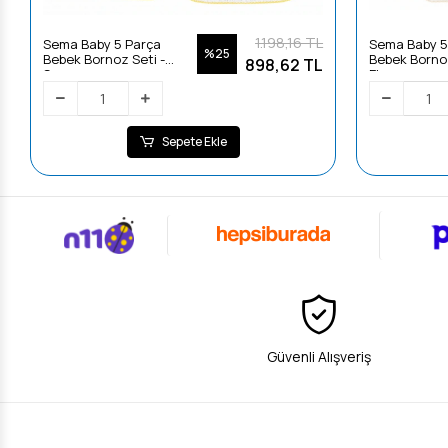
1.198,16 TL
Sema Baby 5 Parça
Sema Baby 5
%25
Bebek Bornoz Seti -
Bebek Bornoz
898,62 TL
Sarı
Ekru
Sepete Ekle
Güvenli Alışveriş