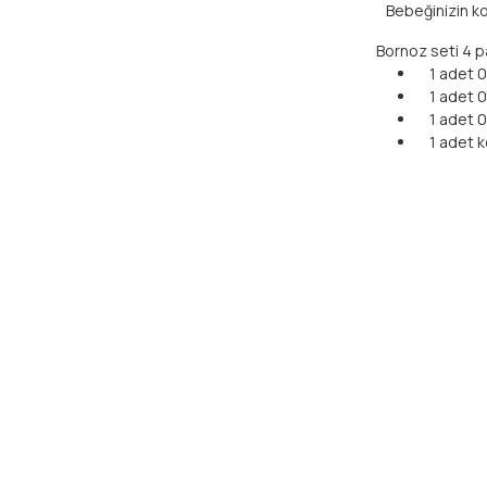
Bebeğinizin konf
Bornoz seti 4 p
1 adet 0-1
1
adet 0-
1 adet 0-
1 adet k