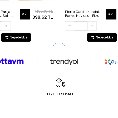
1.198,16 TL
 Parça
Pierre Cardin Kundak
%25
%25
 Seti -
Banyo Havlusu - Ekru
898,62 TL
Sepete Ekle
Sepete Ekle
HIZLI TESLİMAT