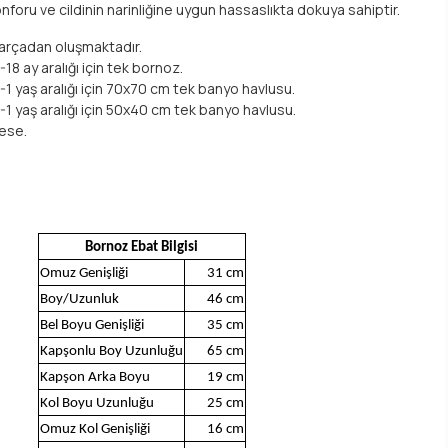
oru ve cildinin narinliğine uygun hassaslıkta dokuya sahiptir.
arçadan oluşmaktadır.
8 ay aralığı için tek bornoz.
1 yaş aralığı için 70x70 cm tek banyo havlusu.
1 yaş aralığı için 50x40 cm tek banyo havlusu.
ese.
Bornoz Ebat Bilgisi
Omuz Genişliği
31 cm
Boy/Uzunluk
46 cm
Bel Boyu Genişliği
35 cm
Kapşonlu Boy Uzunluğu
65 cm
Kapşon Arka Boyu
19 cm
Kol Boyu Uzunluğu
25 cm
Omuz Kol Genişliği
16 cm