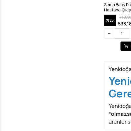
Sema Baby Pre
Hastane Çıkışı
710,9
%25
533,1
Yenidoğan
Yeni
Gere
Yenidoğan
“olmazs
ürünler sı
Bu yazıda