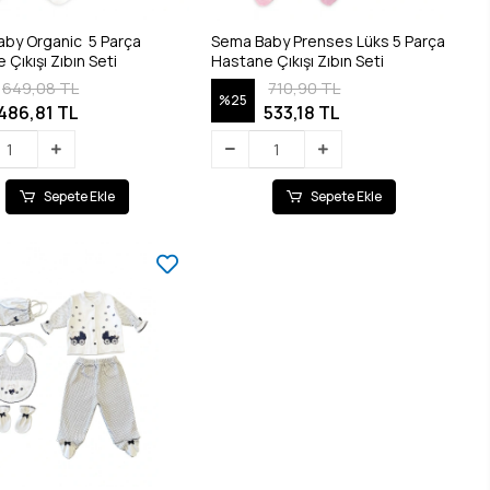
by Organic 5 Parça
Sema Baby Prenses Lüks 5 Parça
Çıkışı Zıbın Seti
Hastane Çıkışı Zıbın Seti
649,08 TL
710,90 TL
%25
486,81 TL
533,18 TL
Sepete Ekle
Sepete Ekle