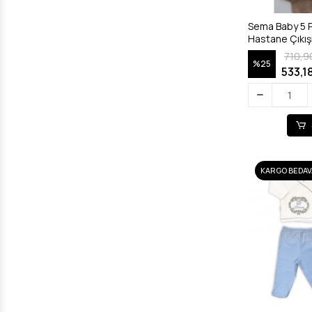
Sema Baby 5 P
Hastane Çıkışı
710,9
%25
533,1
KARGO BEDAV