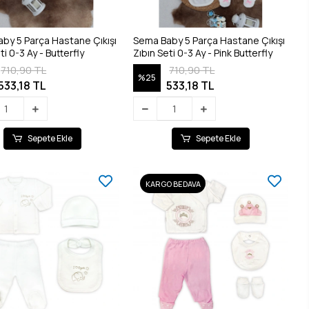
by 5 Parça Hastane Çıkışı
Sema Baby 5 Parça Hastane Çıkışı
ti 0-3 Ay - Butterfly
Zıbın Seti 0-3 Ay - Pink Butterfly
710,90 TL
710,90 TL
%25
533,18 TL
533,18 TL
Sepete Ekle
Sepete Ekle
KARGO BEDAVA