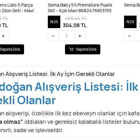
ns Lüks 5 Parça
Sema Baby 5'li Premature Puanlı
Sema Ba
 Zıbın Seti - Mavi
Set - Açık Mavi 8682476853155
0 TL
405,44 TL
%25
%25
8 TL
304,08 TL
Sepete Ekle
Sepete Ekle
 Alışveriş Listesi: İlk Ay İçin Gerekli Olanlar
doğan Alışveriş Listesi: İl
kli Olanlar
 alışverişi, özellikle ilk kez ebeveyn olanlar için kafa 
a olmaz”
iddiaları ve gereksiz kalabalık listeler bul
nırlı, sade ve işlevseldir.
, ilk ay için gerçekten gerekli olan
yenidoğan ürünler