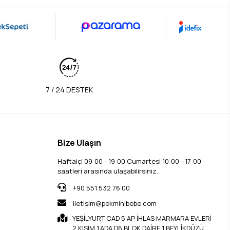
kural; az ama doğru üründür.
nle her şeyi önceden almak yerine, temel
7 / 24 DESTEK
Bize Ulaşın
Haftaiçi 09:00 - 19:00 Cumartesi 10:00 - 17:00
saatleri arasında ulaşabilirsiniz.
+90 551 532 76 00
u olması ise çok önemlidir.
iletisim@pekminibebe.com
YEŞİLYURT CAD 5 AP İHLAS MARMARA EVLERİ
2.KISIM 1.ADA D6 BLOK DAİRE 1 BEYLİKDÜZÜ