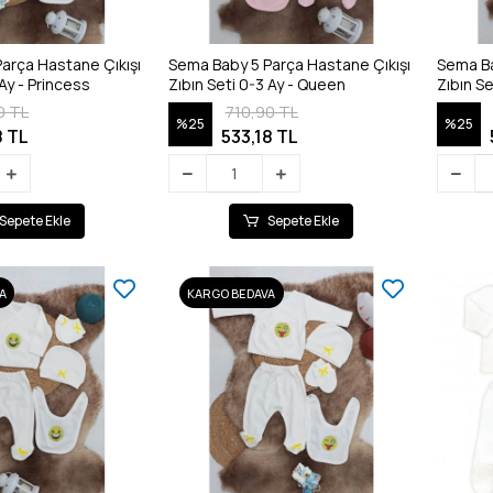
arça Hastane Çıkışı
Sema Baby 5 Parça Hastane Çıkışı
Sema Ba
 Ay - Princess
Zıbın Seti 0-3 Ay - Queen
Zıbın Se
0 TL
710,90 TL
%25
%25
8 TL
533,18 TL
Sepete Ekle
Sepete Ekle
A
KARGO BEDAVA