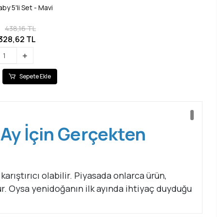
by 5'li Set - Mavi
438,16 TL
328,62 TL
Sepete Ekle
k Ay İçin Gerçekten
karıştırıcı olabilir. Piyasada onlarca ürün,
unur. Oysa yenidoğanın ilk ayında ihtiyaç duyduğu
ini
, abartısız ve net şekilde listeledik.