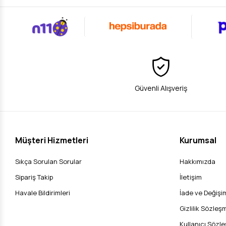
Yenidoğa
İlk ayda 
ihtiyaçla
Yenido
Güvenli Alışveriş
İlk ay be
• 5–
• 3
• 3
Müşteri Hizmetleri
Kurumsal
• 3
Sıkça Sorulan Sorular
Hakkımızda
• 1
Sipariş Takip
İletişim
Uyarı:
Be
Havale Bildirimleri
İade ve Değişim
Gizlilik Sözleş
Bez ve
Kullanıcı Sözl