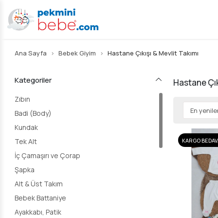
Ana Sayfa
Bebek Giyim
Hastane Çıkışı & Mevlit Takımı
Kategoriler
Hastane Çık
Zıbın
Badi (Body)
Kundak
KARGO BEDAV
Tek Alt
İç Çamaşırı ve Çorap
Şapka
Alt & Üst Takım
Bebek Battaniye
Ayakkabı, Patik