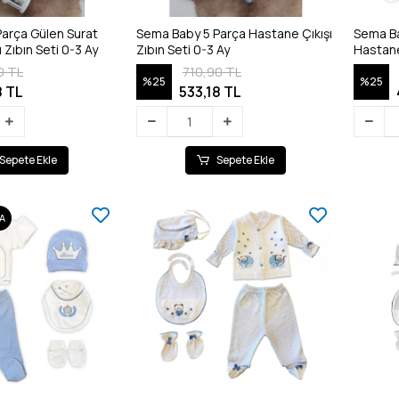
arça Gülen Surat
Sema Baby 5 Parça Hastane Çıkışı
Sema Ba
 Zıbın Seti 0-3 Ay
Zıbın Seti 0-3 Ay
Hastane 
0 TL
710,90 TL
%25
%25
8 TL
533,18 TL
Sepete Ekle
Sepete Ekle
A