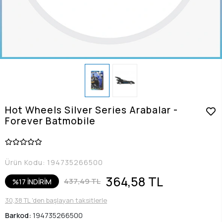
Hot Wheels Silver Series Arabalar -
Forever Batmobile
Ürün Kodu:
194735266500
364,58 TL
437,49 TL
%17 İNDİRİM
30,38 TL 'den başlayan taksitlerle
Barkod:
194735266500