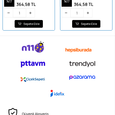
%17
%17
364,58 TL
364,58 TL
Sepete Ekle
Sepete Ekle
Güvenli Alışveriş