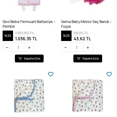
Sevi Bebe Fermuarlı Battaniye -
Sema Baby Miniss Saç Bandı -
Pembe
Fuşya
1.381,80 TL
58,16 TL
%25
%25
1.036,35 TL
43,62 TL
Sepete Ekle
Sepete Ekle