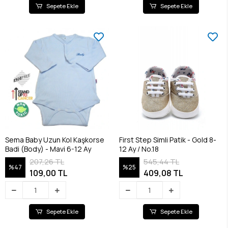
Sepete Ekle
Sepete Ekle
Sema Baby Uzun Kol Kaşkorse
First Step Simli Patik - Gold 8-
Badi (Body) - Mavi 6-12 Ay
12 Ay / No.18
207,26 TL
545,44 TL
%47
%25
109,00 TL
409,08 TL
Sepete Ekle
Sepete Ekle