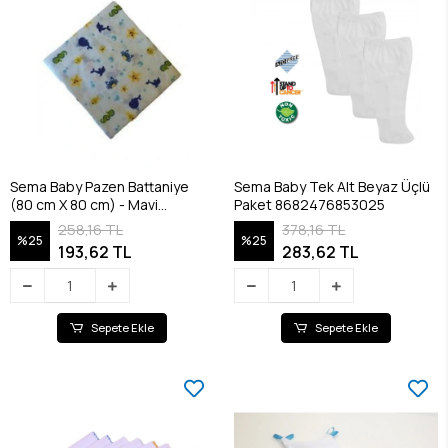
Sema Baby Pazen Battaniye
Sema Baby Tek Alt Beyaz Üçlü
(80 cm X 80 cm) - Mavi
Paket 8682476853025
8682476853100
258,16 TL
378,16 TL
%25
%25
193,62 TL
283,62 TL
Sepete Ekle
Sepete Ekle