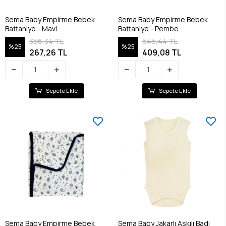
Sema Baby Empirme Bebek
Sema Baby Empirme Bebek
Battaniye - Mavi
Battaniye - Pembe
356,34 TL
545,44 TL
%25
%25
267,26 TL
409,08 TL
Sepete Ekle
Sepete Ekle
Sema Baby Empirme Bebek
Sema Baby Jakarlı Askılı Badi