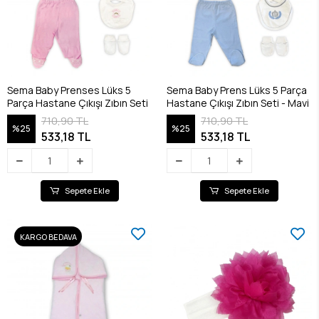
Sema Baby Prenses Lüks 5
Sema Baby Prens Lüks 5 Parça
Parça Hastane Çıkışı Zıbın Seti
Hastane Çıkışı Zıbın Seti - Mavi
710,90 TL
710,90 TL
%25
%25
533,18 TL
533,18 TL
Sepete Ekle
Sepete Ekle
KARGO BEDAVA