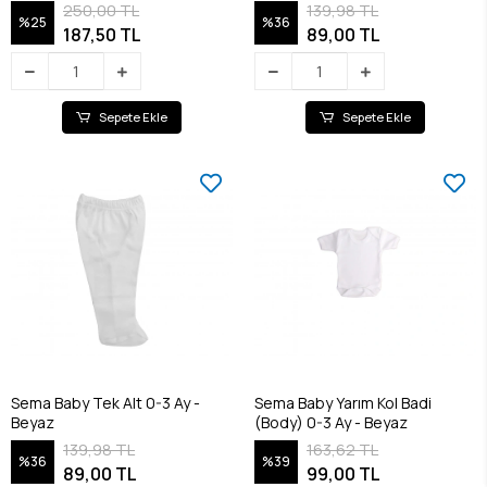
250,00 TL
139,98 TL
%25
%36
187,50 TL
89,00 TL
Sepete Ekle
Sepete Ekle
Sema Baby Tek Alt 0-3 Ay -
Sema Baby Yarım Kol Badi
Beyaz
(Body) 0-3 Ay - Beyaz
139,98 TL
163,62 TL
%36
%39
89,00 TL
99,00 TL