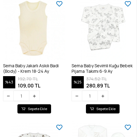
Sema Baby Jakarlı Askılı Badi
Sema Baby Sevimli Kuğu Bebek
(Body) - Krem 18-24 Ay
Pijama Takımı 6-9 Ay
192,70 TL
374,52 TL
%43
%25
109,00 TL
280,89 TL
Sepete Ekle
Sepete Ekle