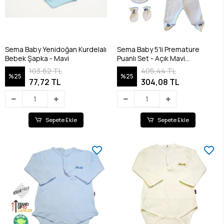
Sema Baby Yenidoğan Kurdelalı
Sema Baby 5'li Premature
Bebek Şapka - Mavi
Puanlı Set - Açık Mavi
8682476853155
103,62 TL
405,44 TL
%25
%25
77,72 TL
304,08 TL
Sepete Ekle
Sepete Ekle