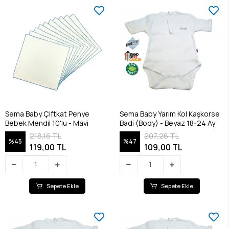
Sema Baby Çiftkat Penye
Sema Baby Yarım Kol Kaşkorse
Bebek Mendil 10'lu - Mavi
Badi (Body) - Beyaz 18-24 Ay
218,16 TL
207,26 TL
%45
%47
119,00 TL
109,00 TL
Sepete Ekle
Sepete Ekle