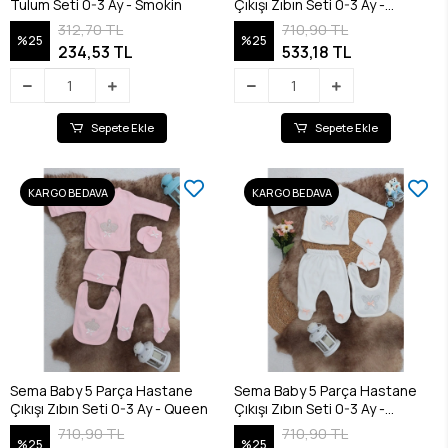
Tulum Seti 0-3 Ay - Smokin
Çıkışı Zıbın Seti 0-3 Ay -
Princess
312,70 TL
710,90 TL
%25
%25
234,53 TL
533,18 TL
Sepete Ekle
Sepete Ekle
KARGO BEDAVA
KARGO BEDAVA
Sema Baby 5 Parça Hastane
Sema Baby 5 Parça Hastane
Çıkışı Zıbın Seti 0-3 Ay - Queen
Çıkışı Zıbın Seti 0-3 Ay -
Butterfly
710,90 TL
710,90 TL
%25
%25