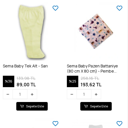
Sema Baby Tek Alt - Sarı
Sema Baby Pazen Battaniye
(80 cm X 80 cm) - Pembe
8682476853117
139,98 TL
258,16 TL
%36
%25
89,00 TL
193,62 TL
Sepete Ekle
Sepete Ekle