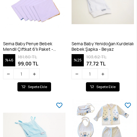
Sema Baby Penye Bebek
Sema Baby Yenidoğan Kurdelalı
Mendil Çiftkat 6'lı Paket -
Bebek Şapka - Beyaz
RENKLİ
181,80 TL
103,62 TL
%46
%25
99,00 TL
77,72 TL
Sepete Ekle
Sepete Ekle