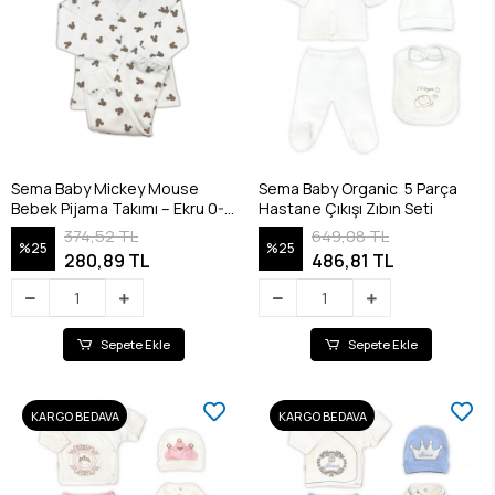
Sema Baby Mickey Mouse
Sema Baby Organic 5 Parça
Bebek Pijama Takımı – Ekru 0-3
Hastane Çıkışı Zıbın Seti
Ay
374,52 TL
649,08 TL
%25
%25
280,89 TL
486,81 TL
Sepete Ekle
Sepete Ekle
KARGO BEDAVA
KARGO BEDAVA