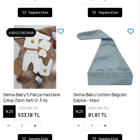
Sepete Ekle
Sepete Ekle
KARGO BEDAVA
Sema Baby 5 Parça Hastane
Sema Baby Üstten Bağcıklı
Çıkışı Zıbın Seti 0-3 Ay
Şapka - Mavi
710,90 TL
109,08 TL
%25
%25
533,18 TL
81,81 TL
Sepete Ekle
Sepete Ekle