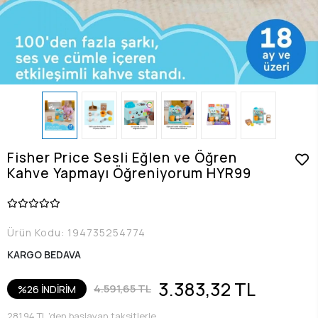
Fisher Price Sesli Eğlen ve Öğren
Kahve Yapmayı Öğreniyorum HYR99
Ürün Kodu:
194735254774
KARGO BEDAVA
3.383,32 TL
4.591,65 TL
%26 İNDİRİM
281,94 TL 'den başlayan taksitlerle