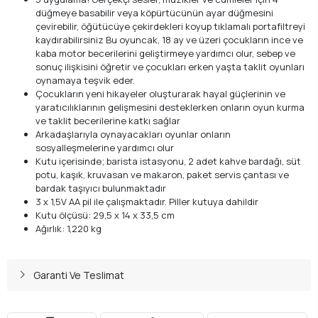
düğmeye basabilir veya köpürtücünün ayar düğmesini
çevirebilir, öğütücüye çekirdekleri koyup tıklamalı portafiltreyi
kaydırabilirsiniz Bu oyuncak, 18 ay ve üzeri çocukların ince ve
kaba motor becerilerini geliştirmeye yardımcı olur, sebep ve
sonuç ilişkisini öğretir ve çocukları erken yaşta taklit oyunları
oynamaya teşvik eder.
Çocukların yeni hikayeler oluşturarak hayal güçlerinin ve
yaratıcılıklarının gelişmesini desteklerken onların oyun kurma
ve taklit becerilerine katkı sağlar
Arkadaşlarıyla oynayacakları oyunlar onların
sosyalleşmelerine yardımcı olur
Kutu içerisinde; barista istasyonu, 2 adet kahve bardağı, süt
potu, kaşık, kruvasan ve makaron, paket servis çantası ve
bardak taşıyıcı bulunmaktadır
3 x 1,5V AA pil ile çalışmaktadır. Piller kutuya dahildir
Kutu ölçüsü: 29,5 x 14 x 33,5 cm
Ağırlık: 1,220 kg
Garanti Ve Teslimat