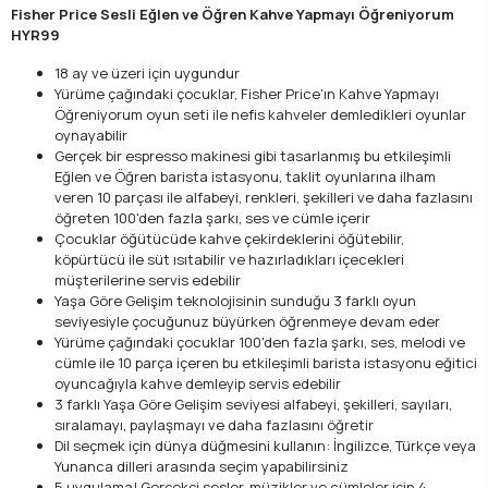
Fisher Price Sesli Eğlen ve Öğren Kahve Yapmayı Öğreniyorum
HYR99
18 ay ve üzeri için uygundur
Yürüme çağındaki çocuklar, Fisher Price'ın Kahve Yapmayı
Öğreniyorum oyun seti ile nefis kahveler demledikleri oyunlar
oynayabilir
Gerçek bir espresso makinesi gibi tasarlanmış bu etkileşimli
Eğlen ve Öğren barista istasyonu, taklit oyunlarına ilham
veren 10 parçası ile alfabeyi, renkleri, şekilleri ve daha fazlasını
öğreten 100'den fazla şarkı, ses ve cümle içerir
Çocuklar öğütücüde kahve çekirdeklerini öğütebilir,
köpürtücü ile süt ısıtabilir ve hazırladıkları içecekleri
müşterilerine servis edebilir
Yaşa Göre Gelişim teknolojisinin sunduğu 3 farklı oyun
seviyesiyle çocuğunuz büyürken öğrenmeye devam eder
Yürüme çağındaki çocuklar 100'den fazla şarkı, ses, melodi ve
cümle ile 10 parça içeren bu etkileşimli barista istasyonu eğitici
oyuncağıyla kahve demleyip servis edebilir
3 farklı Yaşa Göre Gelişim seviyesi alfabeyi, şekilleri, sayıları,
sıralamayı, paylaşmayı ve daha fazlasını öğretir
Dil seçmek için dünya düğmesini kullanın: İngilizce, Türkçe veya
Yunanca dilleri arasında seçim yapabilirsiniz
5 uygulama! Gerçekçi sesler, müzikler ve cümleler için 4