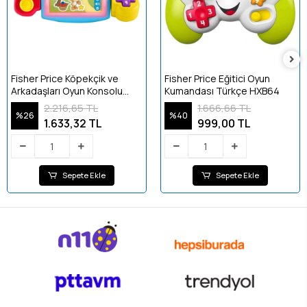
Fisher Price Köpekçik ve
Fisher Price Eğitici Oyun
Arkadaşları Oyun Konsolu
Kumandası Türkçe HXB64
HNL54
2.216,65 TL
1.666,66 TL
%26
%40
1.633,32 TL
999,00 TL
Sepete Ekle
Sepete Ekle