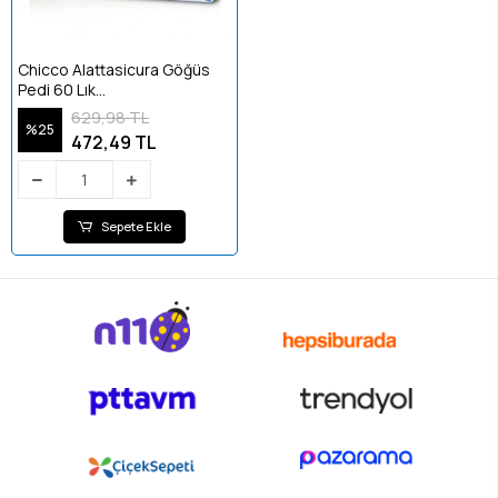
Chicco Alattasicura Göğüs
Pedi 60 Lık
(8003670820642)
629,98 TL
%25
472,49 TL
Sepete Ekle