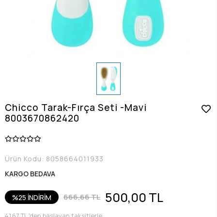
Chicco Tarak-Fırça Seti -Mavi
8003670862420
Ürün Kodu:
8058664011933
KARGO BEDAVA
500,00 TL
666,66 TL
%25 İNDİRİM
41,67 TL 'den başlayan taksitlerle