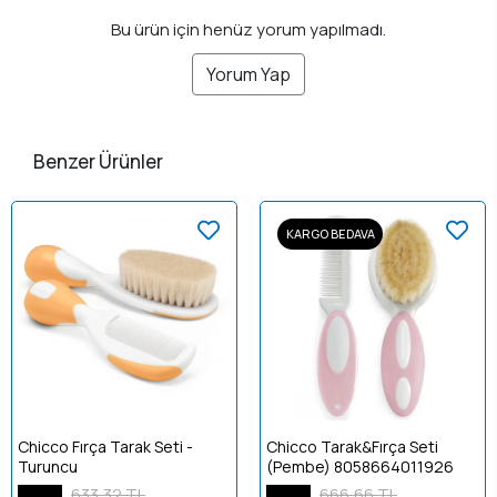
Bu ürün için henüz yorum yapılmadı.
Yorum Yap
Benzer Ürünler
KARGO BEDAVA
Chicco Fırça Tarak Seti -
Chicco Tarak&Fırça Seti
Turuncu
(Pembe) 8058664011926
633,32 TL
666,66 TL