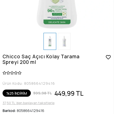
Chicco Saç Açıcı Kolay Tarama
Spreyi 200 ml
Ürün Kodu:
8058664129416
449,99 TL
599,98 TL
%25 İNDİRİM
37,50 TL 'den başlayan taksitlerle
Barkod:
8058664129416