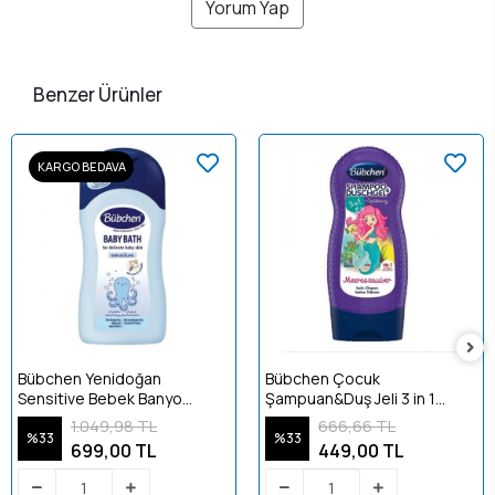
Yorum Yap
Benzer Ürünler
KARGO BEDAVA
Bübchen Yenidoğan
Bübchen Çocuk
Sensitive Bebek Banyo
Şampuan&Duş Jeli 3 in 1
Köpüğü 400 ml
Ocean Breeze 230 ml
1.049,98 TL
666,66 TL
%33
%33
699,00 TL
449,00 TL