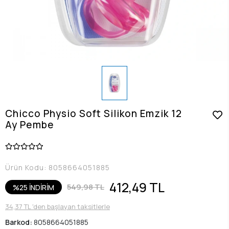
Chicco Physio Soft Silikon Emzik 12
Ay Pembe
Ürün Kodu:
8058664051885
412,49 TL
549,98 TL
%25 İNDİRİM
34,37 TL 'den başlayan taksitlerle
Barkod:
8058664051885