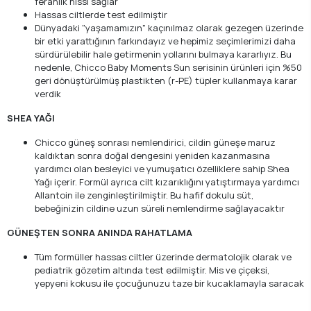
ferahlık hissi sağlar
Hassas ciltlerde test edilmiştir
Dünyadaki "yaşamamızın" kaçınılmaz olarak gezegen üzerinde
bir etki yarattığının farkındayız ve hepimiz seçimlerimizi daha
sürdürülebilir hale getirmenin yollarını bulmaya kararlıyız. Bu
nedenle, Chicco Baby Moments Sun serisinin ürünleri için %50
geri dönüştürülmüş plastikten (r-PE) tüpler kullanmaya karar
verdik
SHEA YAĞI
Chicco güneş sonrası nemlendirici, cildin güneşe maruz
kaldıktan sonra doğal dengesini yeniden kazanmasına
yardımcı olan besleyici ve yumuşatıcı özelliklere sahip Shea
Yağı içerir. Formül ayrıca cilt kızarıklığını yatıştırmaya yardımcı
Allantoin ile zenginleştirilmiştir. Bu hafif dokulu süt,
bebeğinizin cildine uzun süreli nemlendirme sağlayacaktır
GÜNEŞTEN SONRA ANINDA RAHATLAMA
Tüm formüller hassas ciltler üzerinde dermatolojik olarak ve
pediatrik gözetim altında test edilmiştir. Mis ve çiçeksi,
yepyeni kokusu ile çocuğunuzu taze bir kucaklamayla saracak