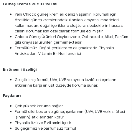
Güneş Kremi SPF 50+ 150 ml
Yeni Chicco güneş kremleri deniz yaşamını korumak için
özellikle güneş kremlerinde kullanılan kimyasal maddeleri
kullanmadan, doğal içeriklerle oluşturan, bebeklerin hassas
cildini korumak için özel olarak formüle edilmiştir
Chicco Güneş Ürünleri Oxybenzone, Octinoxate, Alkol, Parfüm
gibi kimyasal ürünler içermemektedir
Formülümüz: Doğal İçeriklerden oluşmaktadır. Physalis –
Antioksidan, Vitamin E - Nemlendirici
En önemli özelliği
Geliştirilmiş formül, UVA, UVB ve ayrıca kızılötesi ışınların
etkilerine karşı en üst düzeyde koruma sunar.
Faydaları
Çok yüksek koruma sağlar
Formül cildi besler ve güneş ışınlarının (UVA, UVB ve kızılötesi
ışınların) etkilerinden korur
Physalis özü ve E vitamini içerir
Su geçirmez ve parfümsüz formül