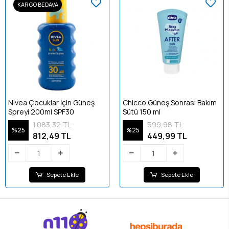
KARGO BEDAVA
Nivea Çocuklar İçin Güneş
Chicco Güneş Sonrası Bakım
Spreyi 200ml SPF30
Sütü 150 ml
1.083,32 TL
599,98 TL
%25
%25
812,49 TL
449,99 TL
Sepete Ekle
Sepete Ekle