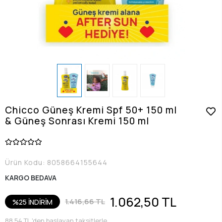
Chicco Güneş Kremi Spf 50+ 150 ml
& Güneş Sonrası Kremi 150 ml
Ürün Kodu:
8058664155644
KARGO BEDAVA
1.062,50 TL
1.416,66 TL
%25 İNDİRİM
88,54 TL 'den başlayan taksitlerle