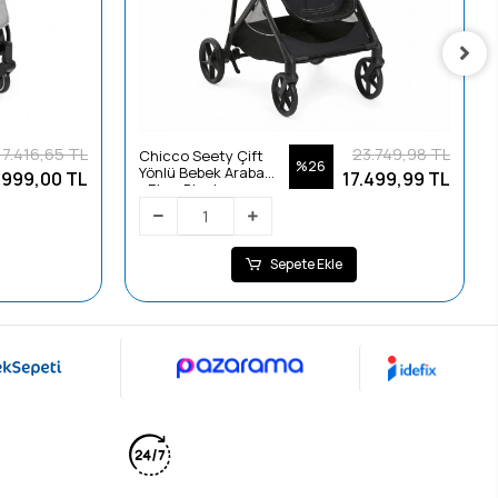
17.416,65 TL
23.749,98 TL
Chicco Seety Çift
%26
Yönlü Bebek Arabası
.999,00 TL
17.499,99 TL
- Etna Black
Sepete Ekle