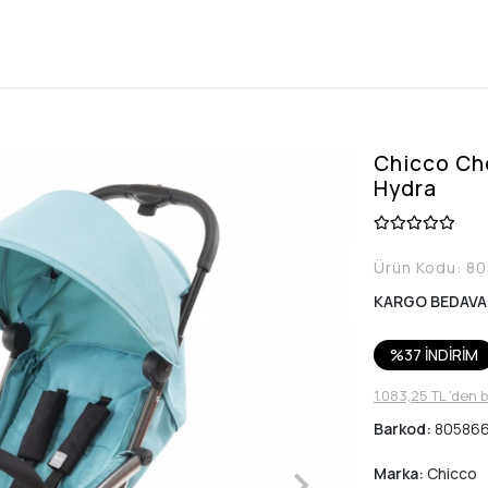
Chicco Che
Hydra
Ürün Kodu:
80
KARGO BEDAVA
%37 İNDİRİM
1.083,25 TL 'den 
Barkod:
80586
Marka:
Chicco