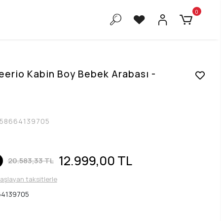
0
erio Kabin Boy Bebek Arabası -
58664139705
12.999,00 TL
20.583,33 TL
başlayan taksitlerle
64139705