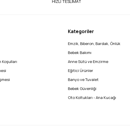
HIZLI TESLİMAT
Kategoriler
Emzik, Biberon, Bardak, Önlük
Bebek Bakımı
 Koşulları
Anne Sütü ve Emzirme
mesi
Eğitici Ürünler
eşmesi
Banyo ve Tuvalet
Bebek Güvenliği
Oto Koltukları - Ana Kucağı