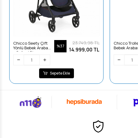
23.749,98 TL
Chicco Seety Çift
Chicco Troll
%37
Yönlü Bebek Arabası
Bebek Araba
14.999,00 TL
- Oxford Blue
Sepete Ekle