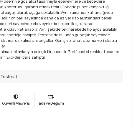
 Modern ve göz alıcı tasarımıyla ebeveynlere ve bebeklere
n konforunu garanti etmektedir! Cheerio puset kompaktlığı
el bagajı olarak uçağa sokulabilir. Aynı zamanda katlandığında
rilebilir ön barı sayesinde daha da az yer kaplar.standart bebek
delleri sayesinde ebeveynler bebekleri ile çok rahat
le kolay katlanabilir. Aynı şekilde tek hareketle kolayca açılabilir
abilir sırtlığa sahiptir. Tentesinde bulunan güneşlik sayesinde
rekt maruz kalmasını engeller. Geniş ve rahat oturma yeri ekstra
lar
imal detaylarıyla çok şık bir pusettir. Zarif pastel renkler tasarımı
rir. Eko-deri bara sahiptir
 Teslimat
Güvenli Alışveriş
İade ve Değişim