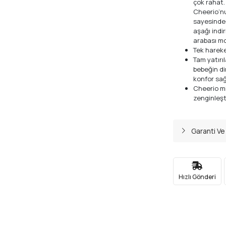
çok rahat.
Cheerio’nu
sayesinde 
aşağı indi
arabası mo
Tek hareket
Tam yatırıl
bebeğin di
konfor sağ
Cheerio min
zenginleşti
Garanti Ve
Hızlı Gönderi