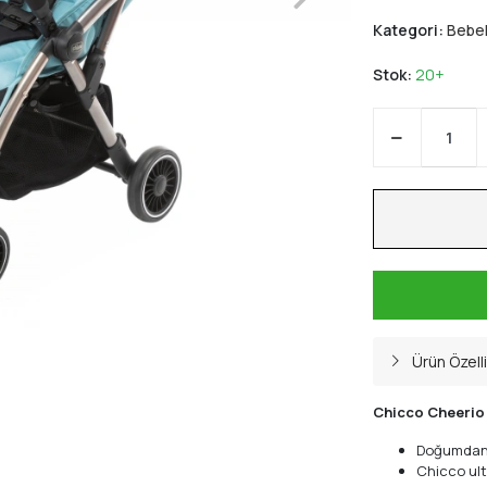
Kategori:
Bebek
Stok:
20+
Ürün Özelli
Chicco Cheerio 
Doğumdan i
Chicco ult