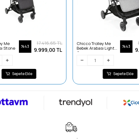
17.416,65 TL
ey Me
Chicco Trolley Me
%43
%43
sı Stone
Bebek Arabası Light
9.999,00 TL
9
Grey
Sepete Ekle
Sepete Ekle