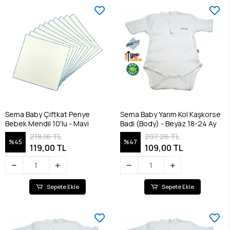
Sema Baby Çiftkat Penye
Sema Baby Yarım Kol Kaşkorse
Bebek Mendil 10'lu - Mavi
Badi (Body) - Beyaz 18-24 Ay
218,16 TL
207,26 TL
%45
%47
119,00 TL
109,00 TL
Sepete Ekle
Sepete Ekle