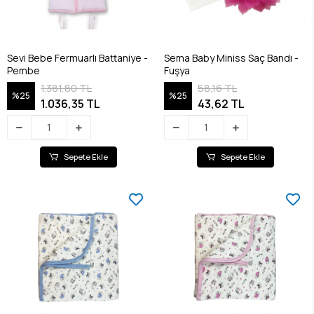
Sevi Bebe Fermuarlı Battaniye -
Sema Baby Miniss Saç Bandı -
Pembe
Fuşya
1.381,80 TL
58,16 TL
%25
%25
1.036,35 TL
43,62 TL
Sepete Ekle
Sepete Ekle