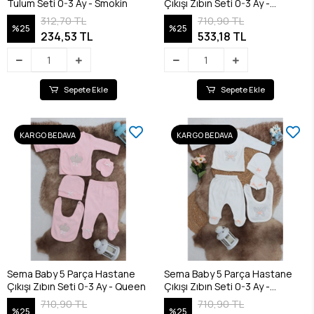
Tulum Seti 0-3 Ay - Smokin
Çıkışı Zıbın Seti 0-3 Ay -
Princess
312,70 TL
710,90 TL
%25
%25
234,53 TL
533,18 TL
Sepete Ekle
Sepete Ekle
KARGO BEDAVA
KARGO BEDAVA
Sema Baby 5 Parça Hastane
Sema Baby 5 Parça Hastane
Çıkışı Zıbın Seti 0-3 Ay - Queen
Çıkışı Zıbın Seti 0-3 Ay -
Butterfly
710,90 TL
710,90 TL
%25
%25