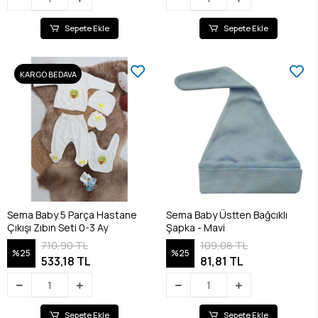
Sepete Ekle
Sepete Ekle
KARGO BEDAVA
Sema Baby 5 Parça Hastane
Sema Baby Üstten Bağcıklı
Çıkışı Zıbın Seti 0-3 Ay
Şapka - Mavi
710,90 TL
109,08 TL
%25
%25
533,18 TL
81,81 TL
Sepete Ekle
Sepete Ekle