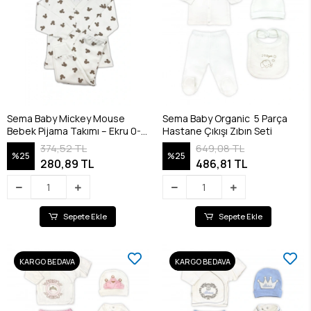
Sema Baby Mickey Mouse
Sema Baby Organic 5 Parça
Bebek Pijama Takımı – Ekru 0-3
Hastane Çıkışı Zıbın Seti
Ay
374,52 TL
649,08 TL
%25
%25
280,89 TL
486,81 TL
Sepete Ekle
Sepete Ekle
KARGO BEDAVA
KARGO BEDAVA