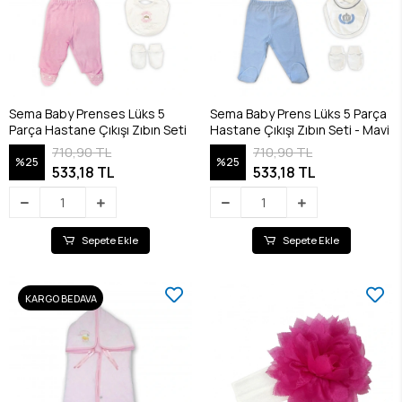
Sema Baby Prenses Lüks 5
Sema Baby Prens Lüks 5 Parça
Parça Hastane Çıkışı Zıbın Seti
Hastane Çıkışı Zıbın Seti - Mavi
710,90 TL
710,90 TL
%25
%25
533,18 TL
533,18 TL
Sepete Ekle
Sepete Ekle
KARGO BEDAVA