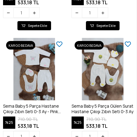
533,18 TL
533,18 TL
Sepete Ekle
Sepete Ekle
KARGO BEDAVA
KARGO BEDAVA
Sema Baby 5 Parça Hastane
Sema Baby 5 Parça Gülen Surat
Çıkışı Zıbın Seti 0-3 Ay - Pink
Hastane Çıkışı Zıbın Seti 0-3 Ay
Butterfly
710,90 TL
710,90 TL
%25
%25
533,18 TL
533,18 TL