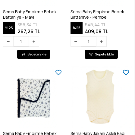
Sema Baby Empirme Bebek
Sema Baby Empirme Bebek
Battaniye - Mavi
Battaniye - Pembe
356,34 TL
545,44 TL
%25
%25
267,26 TL
409,08 TL
Sepete Ekle
Sepete Ekle
Sema Baby Empirme Bebek
Sema Baby Jakarlı Askılı Badi