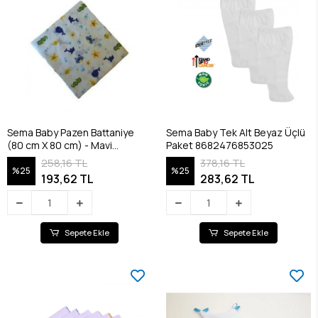
Sema Baby Pazen Battaniye
Sema Baby Tek Alt Beyaz Üçlü
(80 cm X 80 cm) - Mavi
Paket 8682476853025
8682476853100
258,16 TL
378,16 TL
%25
%25
193,62 TL
283,62 TL
Sepete Ekle
Sepete Ekle