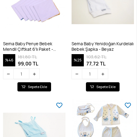
Sema Baby Penye Bebek
Sema Baby Yenidoğan Kurdelalı
Mendil Çiftkat 6'lı Paket -
Bebek Şapka - Beyaz
RENKLİ
181,80 TL
103,62 TL
%46
%25
99,00 TL
77,72 TL
Sepete Ekle
Sepete Ekle