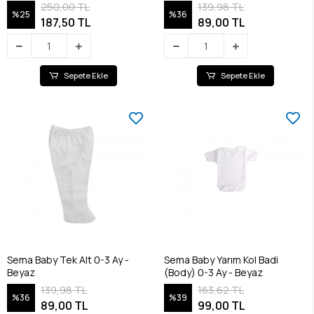
250,00 TL
139,98 TL
%25
%36
187,50 TL
89,00 TL
Sepete Ekle
Sepete Ekle
Sema Baby Tek Alt 0-3 Ay -
Sema Baby Yarım Kol Badi
Beyaz
(Body) 0-3 Ay - Beyaz
139,98 TL
163,62 TL
%36
%39
89,00 TL
99,00 TL