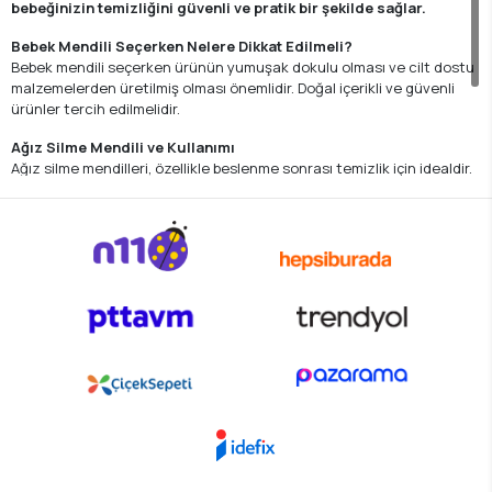
bebeğinizin temizliğini güvenli ve pratik bir şekilde sağlar.
Bebek Mendili Seçerken Nelere Dikkat Edilmeli?
Bebek mendili seçerken ürünün yumuşak dokulu olması ve cilt dostu
malzemelerden üretilmiş olması önemlidir. Doğal içerikli ve güvenli
ürünler tercih edilmelidir.
Ağız Silme Mendili ve Kullanımı
Ağız silme mendilleri, özellikle beslenme sonrası temizlik için idealdir.
Yumuşak yapısı sayesinde bebeğinizin cildine zarar vermez.
Bebek Mendil Fiyatları
Bebek mendil fiyatları ürünün kalitesine ve içeriğine göre değişiklik
gösterebilir. Pekminibebe’de yer alan mendil çeşitleri arasından
ihtiyacınıza uygun ürünleri kolayca bulabilirsiniz.