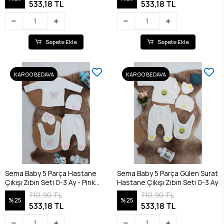
533,18 TL
533,18 TL
Sepete Ekle
Sepete Ekle
KARGO BEDAVA
KARGO BEDAVA
Sema Baby 5 Parça Hastane
Sema Baby 5 Parça Gülen Surat
Çıkışı Zıbın Seti 0-3 Ay - Pink
Hastane Çıkışı Zıbın Seti 0-3 Ay
Butterfly
710,90 TL
710,90 TL
%25
%25
533,18 TL
533,18 TL