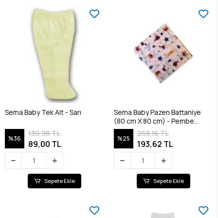
Sema Baby Tek Alt - Sarı
Sema Baby Pazen Battaniye
(80 cm X 80 cm) - Pembe
8682476853117
139,98 TL
258,16 TL
%36
%25
89,00 TL
193,62 TL
Sepete Ekle
Sepete Ekle