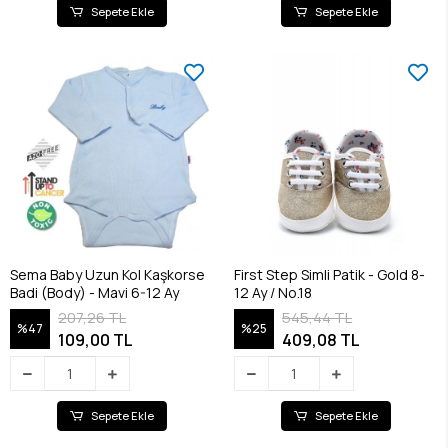
Sepete Ekle
Sepete Ekle
Sema Baby Uzun Kol Kaşkorse
First Step Simli Patik - Gold 8-
Badi (Body) - Mavi 6-12 Ay
12 Ay / No.18
207,26 TL
545,44 TL
%47
%25
109,00 TL
409,08 TL
Sepete Ekle
Sepete Ekle