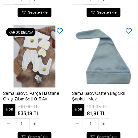
Sepete Ekle
Sepete Ekle
KARGO BEDAVA
Sema Baby 5 Parça Hastane
Sema Baby Üstten Bağcıklı
Çıkışı Zıbın Seti 0-3 Ay
Şapka - Mavi
710,90 TL
109,08 TL
%25
%25
533,18 TL
81,81 TL
Sepete Ekle
Sepete Ekle