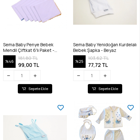
Sema Baby Penye Bebek
Sema Baby Yenidoğan Kurdelalı
Mendil Çiftkat 6'lı Paket -
Bebek Şapka - Beyaz
RENKLİ
181,80 TL
103,62 TL
%46
%25
99,00 TL
77,72 TL
Sepete Ekle
Sepete Ekle