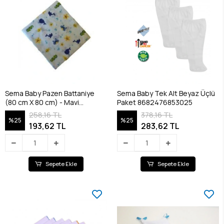
Sema Baby Pazen Battaniye
Sema Baby Tek Alt Beyaz Üçlü
(80 cm X 80 cm) - Mavi
Paket 8682476853025
8682476853100
258,16 TL
378,16 TL
%25
%25
193,62 TL
283,62 TL
Sepete Ekle
Sepete Ekle