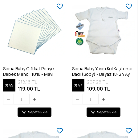
Sema Baby Çiftkat Penye
Sema Baby Yarım Kol Kaşkorse
Bebek Mendil 10'lu - Mavi
Badi (Body) - Beyaz 18-24 Ay
218,16 TL
207,26 TL
%45
%47
119,00 TL
109,00 TL
Sepete Ekle
Sepete Ekle