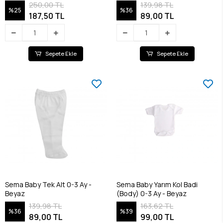
250,00 TL
139,98 TL
%25
%36
187,50 TL
89,00 TL
Sepete Ekle
Sepete Ekle
Sema Baby Tek Alt 0-3 Ay -
Sema Baby Yarım Kol Badi
Beyaz
(Body) 0-3 Ay - Beyaz
139,98 TL
163,62 TL
%36
%39
89,00 TL
99,00 TL