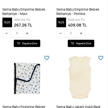
Sema Baby Empirme Bebek
Sema Baby Empirme Bebek
Battaniye - Mavi
Battaniye - Pembe
356,34 TL
545,44 TL
%25
%25
267,26 TL
409,08 TL
Sepete Ekle
Sepete Ekle
Sema Baby Empirme Bebek
Sema Baby Jakarlı Askılı Badi