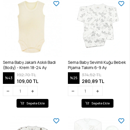
Sema Baby Jakarlı Askılı Badi
Sema Baby Sevimli Kuğu Bebek
(Body) - Krem 18-24 Ay
Pijama Takımı 6-9 Ay
192,70 TL
374,52 TL
%43
%25
109,00 TL
280,89 TL
Sepete Ekle
Sepete Ekle