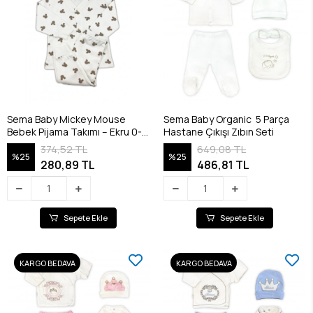
Sema Baby Mickey Mouse
Sema Baby Organic 5 Parça
Bebek Pijama Takımı – Ekru 0-3
Hastane Çıkışı Zıbın Seti
Ay
374,52 TL
649,08 TL
%25
%25
280,89 TL
486,81 TL
Sepete Ekle
Sepete Ekle
KARGO BEDAVA
KARGO BEDAVA