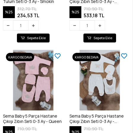
Tulum Seti 0-3 Ay - Smokin
Çıkışı Zıbın Seti 0-3 Ay -
Princess
312,70 TL
710,90 TL
%25
%25
234,53 TL
533,18 TL
Sepete Ekle
Sepete Ekle
KARGO BEDAVA
KARGO BEDAVA
Sema Baby 5 Parça Hastane
Sema Baby 5 Parça Hastane
Çıkışı Zıbın Seti 0-3 Ay - Queen
Çıkışı Zıbın Seti 0-3 Ay -
Butterfly
710,90 TL
710,90 TL
%25
%25