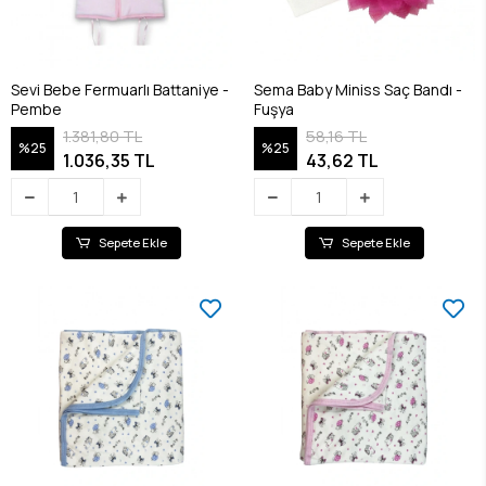
Sevi Bebe Fermuarlı Battaniye -
Sema Baby Miniss Saç Bandı -
Pembe
Fuşya
1.381,80 TL
58,16 TL
%25
%25
1.036,35 TL
43,62 TL
Sepete Ekle
Sepete Ekle