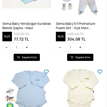
Sema Baby Yenidoğan Kurdelalı
Sema Baby 5'li Premature
Bebek Şapka - Mavi
Puanlı Set - Açık Mavi
8682476853155
103,62 TL
405,44 TL
%25
%25
77,72 TL
304,08 TL
Sepete Ekle
Sepete Ekle