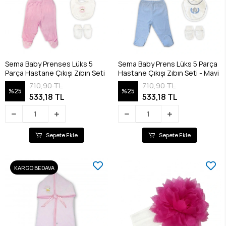
Sema Baby Prenses Lüks 5
Sema Baby Prens Lüks 5 Parça
Parça Hastane Çıkışı Zıbın Seti
Hastane Çıkışı Zıbın Seti - Mavi
710,90 TL
710,90 TL
%25
%25
533,18 TL
533,18 TL
Sepete Ekle
Sepete Ekle
KARGO BEDAVA