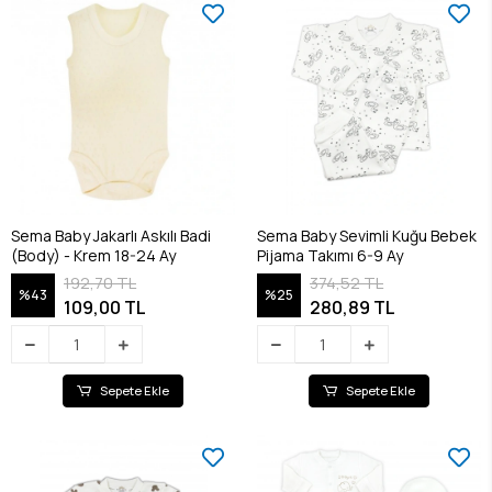
Sema Baby Jakarlı Askılı Badi
Sema Baby Sevimli Kuğu Bebek
(Body) - Krem 18-24 Ay
Pijama Takımı 6-9 Ay
192,70 TL
374,52 TL
%43
%25
109,00 TL
280,89 TL
Sepete Ekle
Sepete Ekle