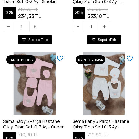
Tulum Seti 0-3 Ay - Smokin
Çıkışı Zıbın Seti 0-3 Ay -
Princess
312,70 TL
710,90 TL
%25
%25
234,53 TL
533,18 TL
Sepete Ekle
Sepete Ekle
KARGO BEDAVA
KARGO BEDAVA
Sema Baby 5 Parça Hastane
Sema Baby 5 Parça Hastane
Çıkışı Zıbın Seti 0-3 Ay - Queen
Çıkışı Zıbın Seti 0-3 Ay -
Butterfly
710,90 TL
710,90 TL
%25
%25