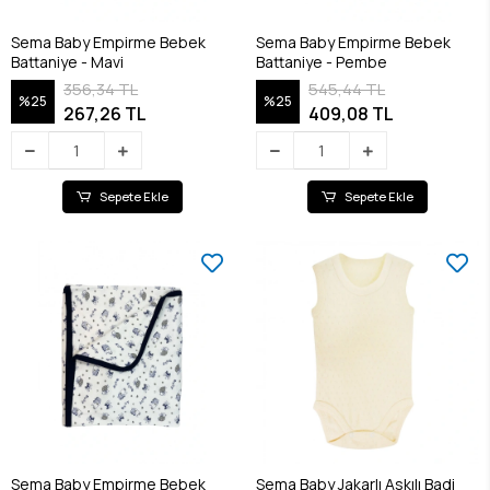
Sema Baby Empirme Bebek
Sema Baby Empirme Bebek
Battaniye - Mavi
Battaniye - Pembe
356,34 TL
545,44 TL
%25
%25
267,26 TL
409,08 TL
Sepete Ekle
Sepete Ekle
Sema Baby Empirme Bebek
Sema Baby Jakarlı Askılı Badi