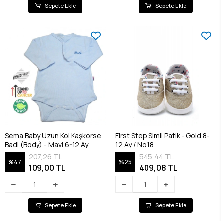
Sepete Ekle
Sepete Ekle
Sema Baby Uzun Kol Kaşkorse
First Step Simli Patik - Gold 8-
Badi (Body) - Mavi 6-12 Ay
12 Ay / No.18
207,26 TL
545,44 TL
%47
%25
109,00 TL
409,08 TL
Sepete Ekle
Sepete Ekle