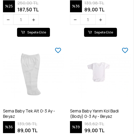
250,00 TL
139,98 TL
%25
%36
187,50 TL
89,00 TL
Sepete Ekle
Sepete Ekle
Sema Baby Tek Alt 0-3 Ay -
Sema Baby Yarım Kol Badi
Beyaz
(Body) 0-3 Ay - Beyaz
139,98 TL
163,62 TL
%36
%39
89,00 TL
99,00 TL