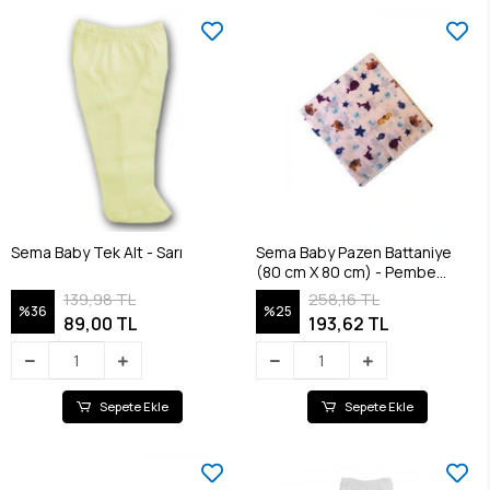
Sema Baby Tek Alt - Sarı
Sema Baby Pazen Battaniye
(80 cm X 80 cm) - Pembe
8682476853117
139,98 TL
258,16 TL
%36
%25
89,00 TL
193,62 TL
Sepete Ekle
Sepete Ekle