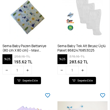
Sema Baby Pazen Battaniye
Sema Baby Tek Alt Beyaz Üçlü
(80 cm X 80 cm) - Mavi
Paket 8682476853025
8682476853100
258,16 TL
378,16 TL
%25
%25
193,62 TL
283,62 TL
Sepete Ekle
Sepete Ekle