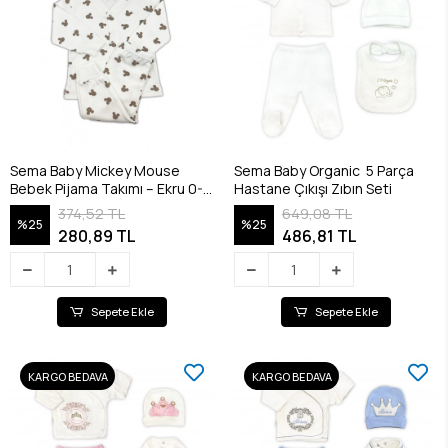
Sema Baby Mickey Mouse
Sema Baby Organic 5 Parça
Bebek Pijama Takımı – Ekru 0-3
Hastane Çıkışı Zıbın Seti
Ay
374,52 TL
649,08 TL
%25
%25
280,89 TL
486,81 TL
Sepete Ekle
Sepete Ekle
KARGO BEDAVA
KARGO BEDAVA