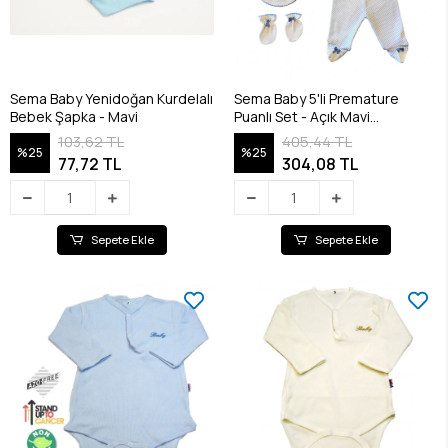
Sema Baby Yenidoğan Kurdelalı
Sema Baby 5'li Premature
Bebek Şapka - Mavi
Puanlı Set - Açık Mavi
8682476853155
103,62 TL
405,44 TL
%25
%25
77,72 TL
304,08 TL
Sepete Ekle
Sepete Ekle