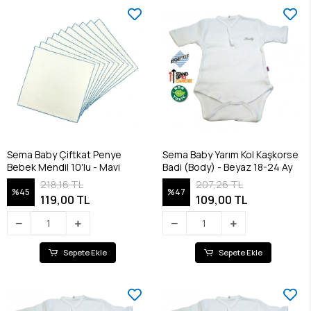
Sema Baby Çiftkat Penye
Sema Baby Yarım Kol Kaşkorse
Bebek Mendil 10'lu - Mavi
Badi (Body) - Beyaz 18-24 Ay
218,16 TL
207,26 TL
%45
%47
119,00 TL
109,00 TL
Sepete Ekle
Sepete Ekle