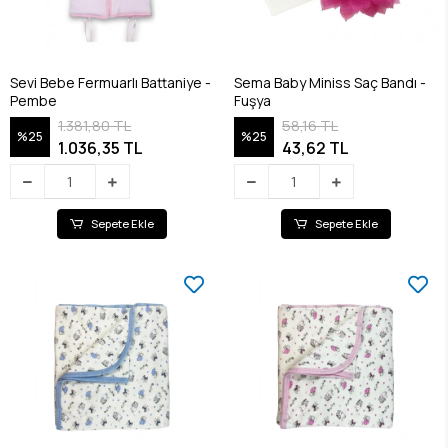
Sevi Bebe Fermuarlı Battaniye -
Sema Baby Miniss Saç Bandı -
Pembe
Fuşya
1.381,80 TL
58,16 TL
%25
%25
1.036,35 TL
43,62 TL
Sepete Ekle
Sepete Ekle