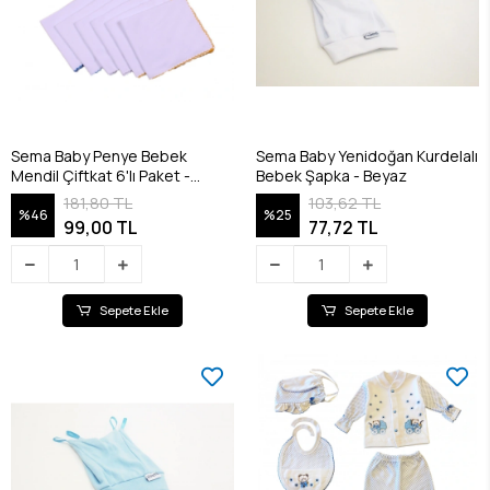
Sema Baby Penye Bebek
Sema Baby Yenidoğan Kurdelalı
Mendil Çiftkat 6'lı Paket -
Bebek Şapka - Beyaz
RENKLİ
181,80 TL
103,62 TL
%46
%25
99,00 TL
77,72 TL
Sepete Ekle
Sepete Ekle