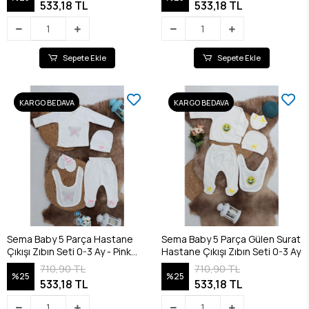
533,18 TL
533,18 TL
Sepete Ekle
Sepete Ekle
KARGO BEDAVA
KARGO BEDAVA
Sema Baby 5 Parça Hastane
Sema Baby 5 Parça Gülen Surat
Çıkışı Zıbın Seti 0-3 Ay - Pink
Hastane Çıkışı Zıbın Seti 0-3 Ay
Butterfly
710,90 TL
710,90 TL
%25
%25
533,18 TL
533,18 TL