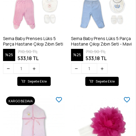
Sema Baby Prenses Lüks 5
Sema Baby Prens Lüks 5 Parça
Parça Hastane Çıkışı Zıbın Seti
Hastane Çıkışı Zıbın Seti - Mavi
710,90 TL
710,90 TL
%25
%25
533,18 TL
533,18 TL
Sepete Ekle
Sepete Ekle
KARGO BEDAVA