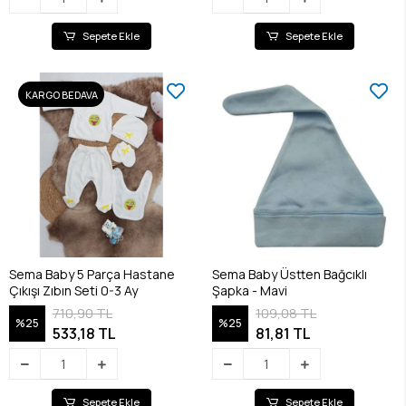
Sepete Ekle
Sepete Ekle
KARGO BEDAVA
Sema Baby 5 Parça Hastane
Sema Baby Üstten Bağcıklı
Çıkışı Zıbın Seti 0-3 Ay
Şapka - Mavi
710,90 TL
109,08 TL
%25
%25
533,18 TL
81,81 TL
Sepete Ekle
Sepete Ekle