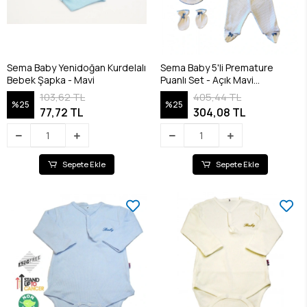
Sema Baby Yenidoğan Kurdelalı
Sema Baby 5'li Premature
Bebek Şapka - Mavi
Puanlı Set - Açık Mavi
8682476853155
103,62 TL
405,44 TL
%25
%25
77,72 TL
304,08 TL
Sepete Ekle
Sepete Ekle