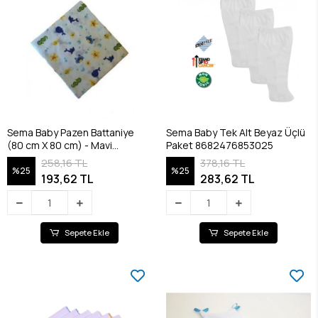
Sema Baby Pazen Battaniye
Sema Baby Tek Alt Beyaz Üçlü
(80 cm X 80 cm) - Mavi
Paket 8682476853025
8682476853100
258,16 TL
378,16 TL
%25
%25
193,62 TL
283,62 TL
Sepete Ekle
Sepete Ekle