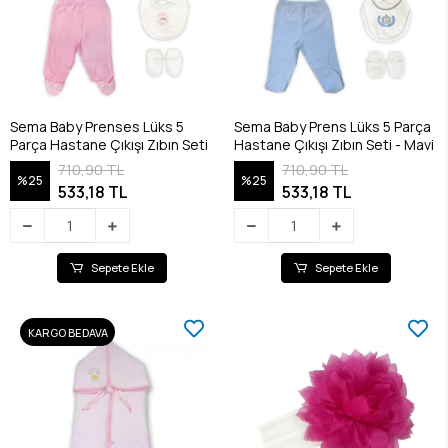
Sema Baby Prenses Lüks 5
Sema Baby Prens Lüks 5 Parça
Parça Hastane Çıkışı Zıbın Seti
Hastane Çıkışı Zıbın Seti - Mavi
710,90 TL
710,90 TL
%25
%25
533,18 TL
533,18 TL
Sepete Ekle
Sepete Ekle
KARGO BEDAVA