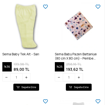
Sema Baby Tek Alt - Sarı
Sema Baby Pazen Battaniye
(80 cm X 80 cm) - Pembe
8682476853117
139,98 TL
258,16 TL
%36
%25
89,00 TL
193,62 TL
Sepete Ekle
Sepete Ekle