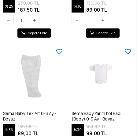
250,00 TL
139,98 TL
%25
%36
187,50 TL
89,00 TL
Sepete Ekle
Sepete Ekle
Sema Baby Tek Alt 0-3 Ay -
Sema Baby Yarım Kol Badi
Beyaz
(Body) 0-3 Ay - Beyaz
139,98 TL
163,62 TL
%36
%39
89,00 TL
99,00 TL