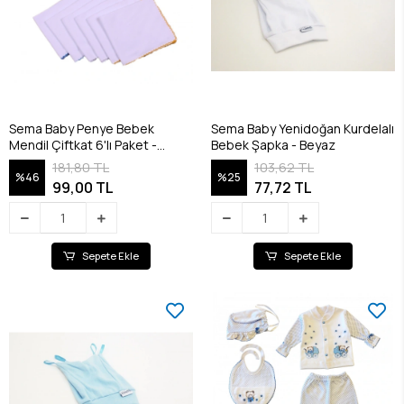
Sema Baby Penye Bebek
Sema Baby Yenidoğan Kurdelalı
Mendil Çiftkat 6'lı Paket -
Bebek Şapka - Beyaz
RENKLİ
181,80 TL
103,62 TL
%46
%25
99,00 TL
77,72 TL
Sepete Ekle
Sepete Ekle