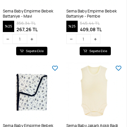
Sema Baby Empirme Bebek
Sema Baby Empirme Bebek
Battaniye - Mavi
Battaniye - Pembe
356,34 TL
545,44 TL
%25
%25
267,26 TL
409,08 TL
Sepete Ekle
Sepete Ekle
Sema Baby Empirme Bebek
Sema Baby Jakarlı Askılı Badi