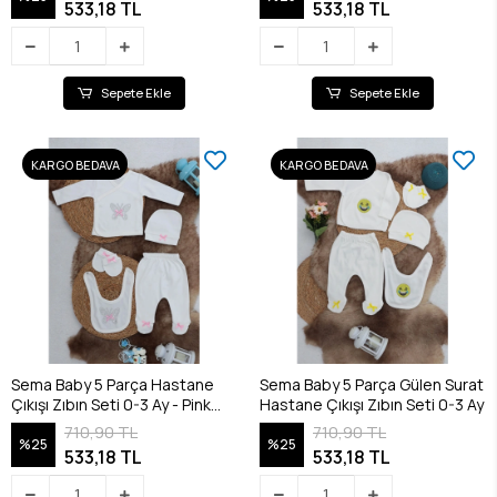
533,18 TL
533,18 TL
Sepete Ekle
Sepete Ekle
KARGO BEDAVA
KARGO BEDAVA
Sema Baby 5 Parça Hastane
Sema Baby 5 Parça Gülen Surat
Çıkışı Zıbın Seti 0-3 Ay - Pink
Hastane Çıkışı Zıbın Seti 0-3 Ay
Butterfly
710,90 TL
710,90 TL
%25
%25
533,18 TL
533,18 TL