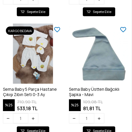
Sepete Ekle
Sepete Ekle
KARGO BEDAVA
Sema Baby 5 Parça Hastane
Sema Baby Üstten Bağcıklı
Çıkışı Zıbın Seti 0-3 Ay
Şapka - Mavi
710,90 TL
109,08 TL
%25
%25
533,18 TL
81,81 TL
Sepete Ekle
Sepete Ekle