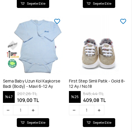
Sepete Ekle
Sepete Ekle
Sema Baby Uzun Kol Kaşkorse
First Step Simli Patik - Gold 8-
Badi (Body) - Mavi 6-12 Ay
12 Ay / No.18
207,26 TL
545,44 TL
%47
%25
109,00 TL
409,08 TL
Sepete Ekle
Sepete Ekle