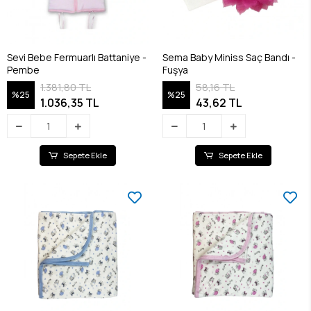
Sevi Bebe Fermuarlı Battaniye -
Sema Baby Miniss Saç Bandı -
Pembe
Fuşya
1.381,80 TL
58,16 TL
%25
%25
1.036,35 TL
43,62 TL
Sepete Ekle
Sepete Ekle