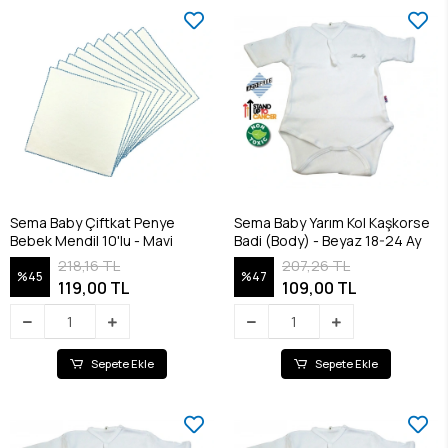
Sema Baby Çiftkat Penye
Sema Baby Yarım Kol Kaşkorse
Bebek Mendil 10'lu - Mavi
Badi (Body) - Beyaz 18-24 Ay
218,16 TL
207,26 TL
%45
%47
119,00 TL
109,00 TL
Sepete Ekle
Sepete Ekle