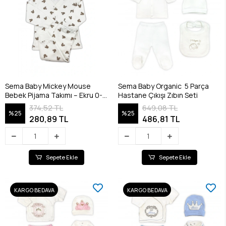
Sema Baby Mickey Mouse
Sema Baby Organic 5 Parça
Bebek Pijama Takımı – Ekru 0-3
Hastane Çıkışı Zıbın Seti
Ay
374,52 TL
649,08 TL
%25
%25
280,89 TL
486,81 TL
Sepete Ekle
Sepete Ekle
KARGO BEDAVA
KARGO BEDAVA