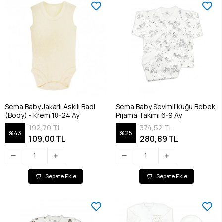
Sema Baby Jakarlı Askılı Badi
Sema Baby Sevimli Kuğu Bebek
(Body) - Krem 18-24 Ay
Pijama Takımı 6-9 Ay
192,70 TL
374,52 TL
%43
%25
109,00 TL
280,89 TL
Sepete Ekle
Sepete Ekle