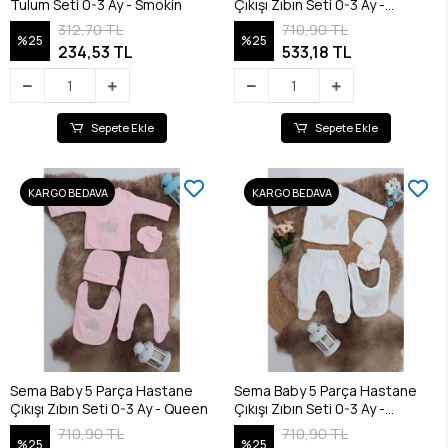
Tulum Seti 0-3 Ay - Smokin
Çıkışı Zıbın Seti 0-3 Ay -
Princess
312,70 TL
710,90 TL
%25
%25
234,53 TL
533,18 TL
Sepete Ekle
Sepete Ekle
KARGO BEDAVA
KARGO BEDAVA
Sema Baby 5 Parça Hastane
Sema Baby 5 Parça Hastane
Çıkışı Zıbın Seti 0-3 Ay - Queen
Çıkışı Zıbın Seti 0-3 Ay -
Butterfly
710,90 TL
710,90 TL
%25
%25