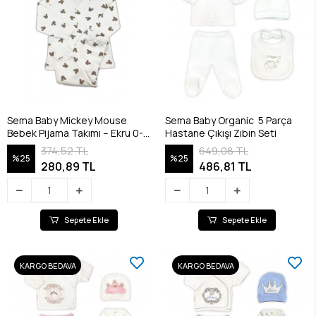
Sema Baby Mickey Mouse
Sema Baby Organic 5 Parça
Bebek Pijama Takımı – Ekru 0-3
Hastane Çıkışı Zıbın Seti
Ay
374,52 TL
649,08 TL
%25
%25
280,89 TL
486,81 TL
Sepete Ekle
Sepete Ekle
KARGO BEDAVA
KARGO BEDAVA