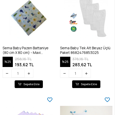
Sema Baby Pazen Battaniye
Sema Baby Tek Alt Beyaz Üçlü
(80 cm X 80 cm) - Mavi
Paket 8682476853025
8682476853100
258,16 TL
378,16 TL
%25
%25
193,62 TL
283,62 TL
Sepete Ekle
Sepete Ekle