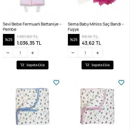
Sevi Bebe Fermuarlı Battaniye -
Sema Baby Miniss Saç Bandı -
Pembe
Fuşya
1.381,80 TL
58,16 TL
%25
%25
1.036,35 TL
43,62 TL
Sepete Ekle
Sepete Ekle