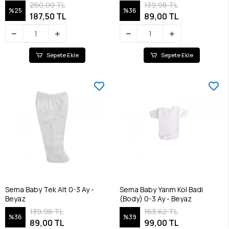
250,00 TL
139,98 TL
%25
%36
187,50 TL
89,00 TL
Sepete Ekle
Sepete Ekle
Sema Baby Tek Alt 0-3 Ay -
Sema Baby Yarım Kol Badi
Beyaz
(Body) 0-3 Ay - Beyaz
139,98 TL
163,62 TL
%36
%39
89,00 TL
99,00 TL