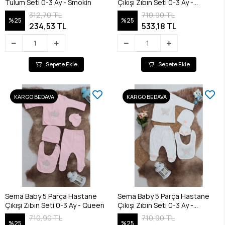
Tulum Seti 0-3 Ay - Smokin
Çıkışı Zıbın Seti 0-3 Ay -
Princess
312,70 TL
710,90 TL
%25
%25
234,53 TL
533,18 TL
Sepete Ekle
Sepete Ekle
KARGO BEDAVA
KARGO BEDAVA
Sema Baby 5 Parça Hastane
Sema Baby 5 Parça Hastane
Çıkışı Zıbın Seti 0-3 Ay - Queen
Çıkışı Zıbın Seti 0-3 Ay -
Butterfly
710,90 TL
710,90 TL
%25
%25