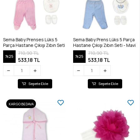
Sema Baby Prenses Lüks 5
Sema Baby Prens Lüks 5 Parça
Parça Hastane Çıkışı Zıbın Seti
Hastane Çıkışı Zıbın Seti - Mavi
710,90 TL
710,90 TL
%25
%25
533,18 TL
533,18 TL
Sepete Ekle
Sepete Ekle
KARGO BEDAVA