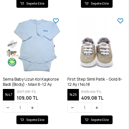
Sepete Ekle
Sepete Ekle
Sema Baby Uzun Kol Kaşkorse
First Step Simli Patik - Gold 8-
Badi (Body) - Mavi 6-12 Ay
12 Ay / No.18
207,26 TL
545,44 TL
%47
%25
109,00 TL
409,08 TL
Sepete Ekle
Sepete Ekle