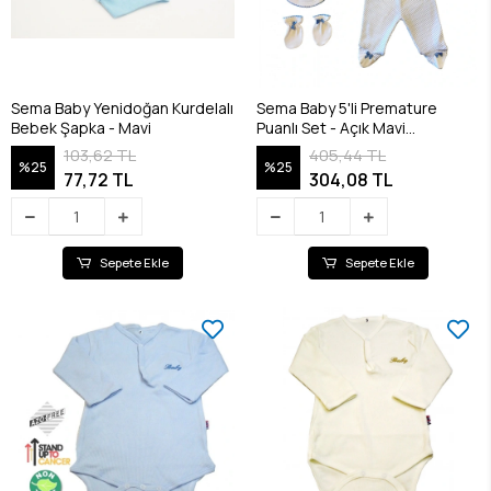
Sema Baby Yenidoğan Kurdelalı
Sema Baby 5'li Premature
Bebek Şapka - Mavi
Puanlı Set - Açık Mavi
8682476853155
103,62 TL
405,44 TL
%25
%25
77,72 TL
304,08 TL
Sepete Ekle
Sepete Ekle