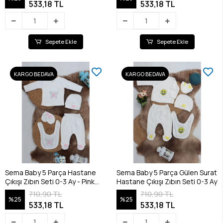
533,18 TL
533,18 TL
Sepete Ekle
Sepete Ekle
KARGO BEDAVA
KARGO BEDAVA
Sema Baby 5 Parça Hastane
Sema Baby 5 Parça Gülen Surat
Çıkışı Zıbın Seti 0-3 Ay - Pink
Hastane Çıkışı Zıbın Seti 0-3 Ay
Butterfly
710,90 TL
710,90 TL
%25
%25
533,18 TL
533,18 TL