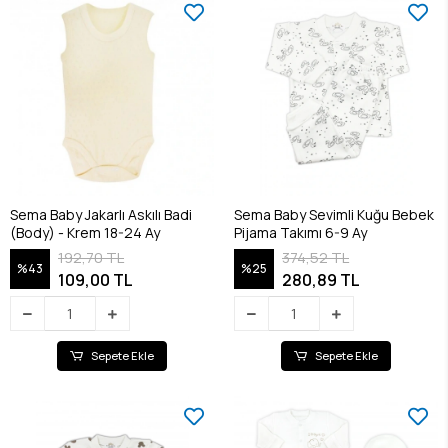
Sema Baby Jakarlı Askılı Badi
Sema Baby Sevimli Kuğu Bebek
(Body) - Krem 18-24 Ay
Pijama Takımı 6-9 Ay
192,70 TL
374,52 TL
%43
%25
109,00 TL
280,89 TL
Sepete Ekle
Sepete Ekle