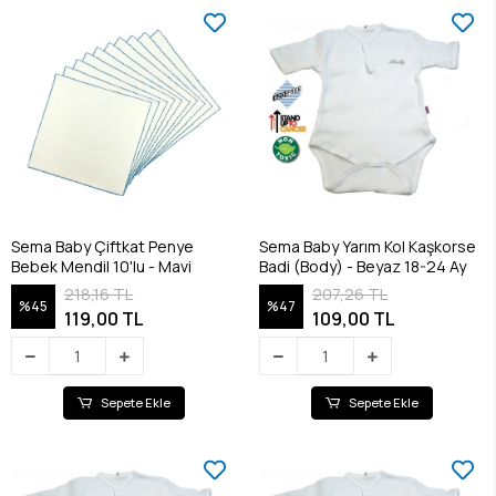
Sema Baby Çiftkat Penye
Sema Baby Yarım Kol Kaşkorse
Bebek Mendil 10'lu - Mavi
Badi (Body) - Beyaz 18-24 Ay
218,16 TL
207,26 TL
%45
%47
119,00 TL
109,00 TL
Sepete Ekle
Sepete Ekle