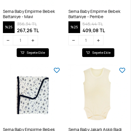
Sema Baby Empirme Bebek
Sema Baby Empirme Bebek
Battaniye - Mavi
Battaniye - Pembe
356,34 TL
545,44 TL
%25
%25
267,26 TL
409,08 TL
Sepete Ekle
Sepete Ekle
Sema Baby Empirme Bebek
Sema Baby Jakarlı Askılı Badi