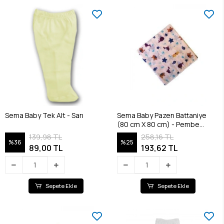
Sema Baby Tek Alt - Sarı
Sema Baby Pazen Battaniye
(80 cm X 80 cm) - Pembe
8682476853117
139,98 TL
258,16 TL
%36
%25
89,00 TL
193,62 TL
Sepete Ekle
Sepete Ekle