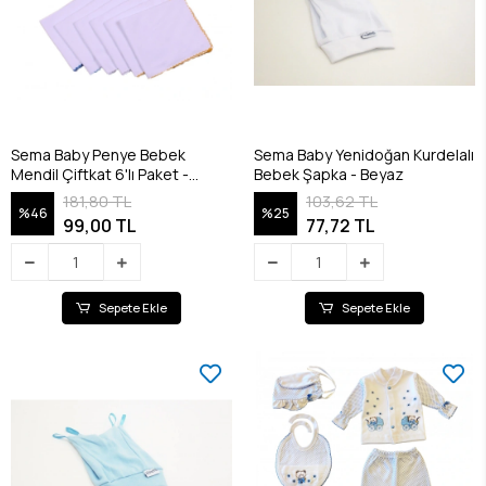
Sema Baby Penye Bebek
Sema Baby Yenidoğan Kurdelalı
Mendil Çiftkat 6'lı Paket -
Bebek Şapka - Beyaz
RENKLİ
181,80 TL
103,62 TL
%46
%25
99,00 TL
77,72 TL
Sepete Ekle
Sepete Ekle