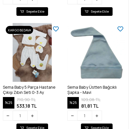
Sepete Ekle
Sepete Ekle
KARGO BEDAVA
Sema Baby 5 Parça Hastane
Sema Baby Üstten Bağcıklı
Çıkışı Zıbın Seti 0-3 Ay
Şapka - Mavi
710,90 TL
109,08 TL
%25
%25
533,18 TL
81,81 TL
Sepete Ekle
Sepete Ekle