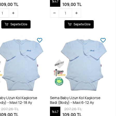
%47
109,00 TL
109,00 TL
Sepete Ekle
Sepete Ekle
by Uzun Kol Kaşkorse
Sema Baby Uzun Kol Kaşkorse
Badi (Body) - Mavi 12-18 Ay
Badi (Body) - Mavi 6-12 Ay
207,26 TL
207,26 TL
%47
109,00 TL
109,00 TL