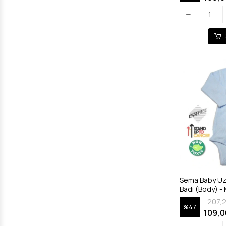
Sema Baby Uz
207,
%47
109,0