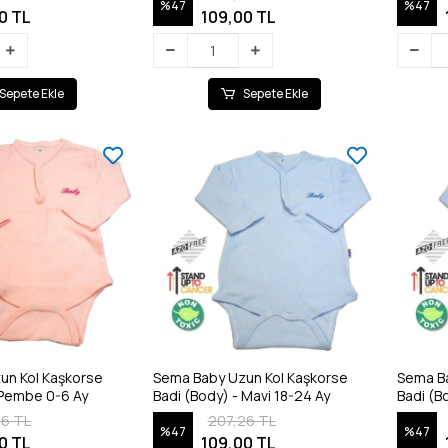
%47
%47
0 TL
109,00 TL
Sepete Ekle
Sepete Ekle
un Kol Kaşkorse
Sema Baby Uzun Kol Kaşkorse
Sema Ba
Badi (Body) - Pembe 0-6 Ay
Badi (Body) - Mavi 18-24 Ay
26 TL
207,26 TL
%47
%47
0 TL
109,00 TL