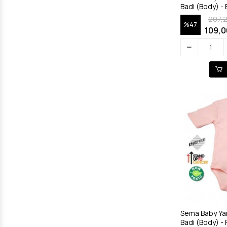
207,
%47
109,0
Sema Baby Yar