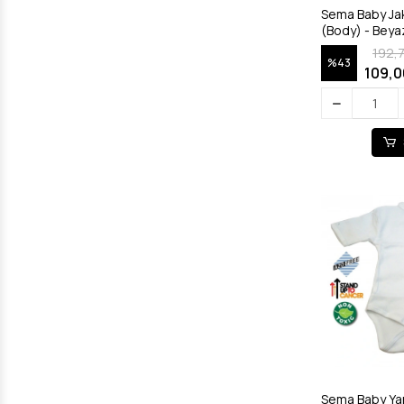
Sema Baby Jaka
(Body) - Beya
192,
%43
109,0
Sema Baby Yar