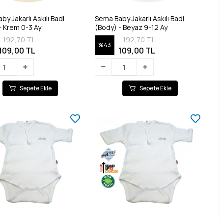
y Jakarlı Askılı Badi
Sema Baby Jakarlı Askılı Badi
- Krem 0-3 Ay
(Body) - Beyaz 9-12 Ay
192,70 TL
192,70 TL
%43
109,00 TL
109,00 TL
Sepete Ekle
Sepete Ekle