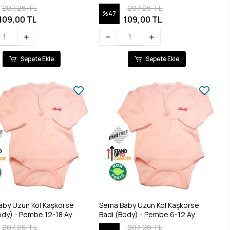
207,26 TL
207,26 TL
%47
109,00 TL
109,00 TL
Sepete Ekle
Sepete Ekle
by Uzun Kol Kaşkorse
Sema Baby Uzun Kol Kaşkorse
Badi (Body) - Pembe 12-18 Ay
Badi (Body) - Pembe 6-12 Ay
207,26 TL
207,26 TL