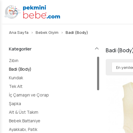
Ana Sayfa
Bebek Giyim
Badi (Body)
Kategoriler
Badi (Body
Zıbın
Badi (Body)
Kundak
Tek Alt
İç Çamaşırı ve Çorap
Şapka
Alt & Üst Takım
Bebek Battaniye
Ayakkabı, Patik