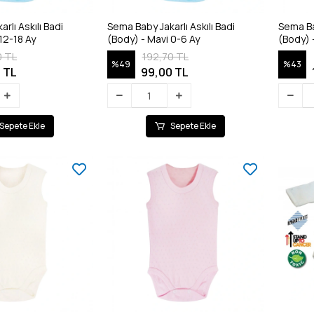
rlı Askılı Badi
Sema Baby Jakarlı Askılı Badi
Sema Bab
12-18 Ay
(Body) - Mavi 0-6 Ay
(Body) 
0 TL
192,70 TL
%49
%43
 TL
99,00 TL
Sepete Ekle
Sepete Ekle