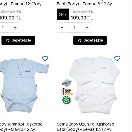
Badi (Body) - Pembe 12-18 Ay
Badi (Body) - Pembe 6-12 Ay
207,26 TL
207,26 TL
%47
109,00 TL
109,00 TL
Sepete Ekle
Sepete Ekle
by Yarım Kol Kaşkorse
Sema Baby Uzun Kol Kaşkorse
Badi (Body) - Mavi 6-12 Ay
Badi (Body) - Beyaz 12-18 Ay