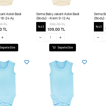
rlı Askılı Badi
Sema Baby Jakarlı Askılı Badi
Sema Bab
 18-24 Ay
(Body) - Krem 9-12 Ay
(Body) 
70 TL
192,70 TL
%43
%43
0 TL
109,00 TL
Sepete Ekle
Sepete Ekle