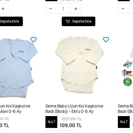
Sepete Ekle
Sepete Ekle
un Kol Kaşkorse
Sema Baby Uzun Kol Kaşkorse
Sema Ba
Badi (Body) - Mavi 0-6 Ay
Badi (Body) - Ekru 0-6 Ay
Badi (B
26 TL
207,26 TL
%47
%47
0 TL
109,00 TL