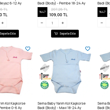
Badi (Body) - Beyaz 6-12 Ay
Badi (Body) - Pembe 18-24 Ay
26 TL
207,26 TL
%47
%47
0 TL
109,00 TL
Sepete Ekle
Sepete Ekle
ım Kol Kaşkorse
Sema Baby Yarım Kol Kaşkorse
Sema Ba
Badi (Body) - Pembe 0-6 Ay
Badi (Body) - Mavi 18-24 Ay