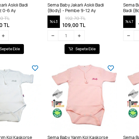
rlı Askılı Badi
Sema Baby Jakarlı Askılı Badi
Sema Ba
z 0-6 Ay
(Body) - Pembe 9-12 Ay
70 TL
192,70 TL
%43
%47
0 TL
109,00 TL
Sepete Ekle
Sepete Ekle
ım Kol Kaşkorse
Sema Baby Yarım Kol Kaşkorse
Sema Ba