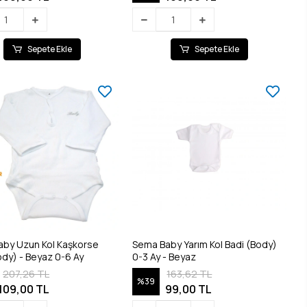
Sepete Ekle
Sepete Ekle
by Uzun Kol Kaşkorse
Sema Baby Yarım Kol Badi (Body)
ody) - Beyaz 0-6 Ay
0-3 Ay - Beyaz
207,26 TL
163,62 TL
%39
109,00 TL
99,00 TL