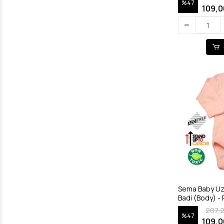
%47
109,0
Sema Baby Uz
207,
%47
109,0