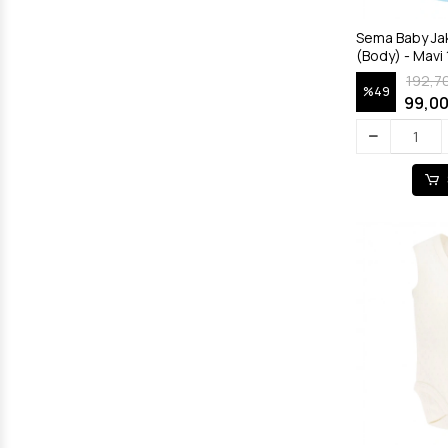
Sema Baby Jaka
(Body) - Mavi 
192,7
%49
99,00