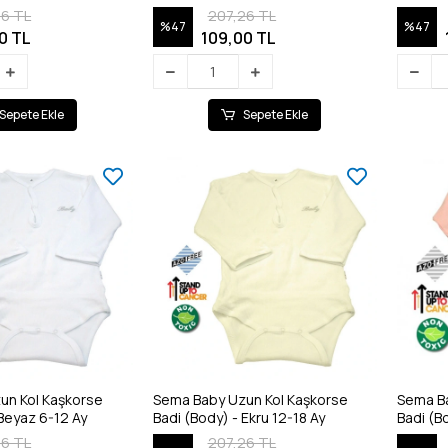
26 TL
207,26 TL
%47
%47
0 TL
109,00 TL
Sepete Ekle
Sepete Ekle
un Kol Kaşkorse
Sema Baby Uzun Kol Kaşkorse
Sema Ba
Badi (Body) - Beyaz 6-12 Ay
Badi (Body) - Ekru 12-18 Ay
26 TL
207,26 TL