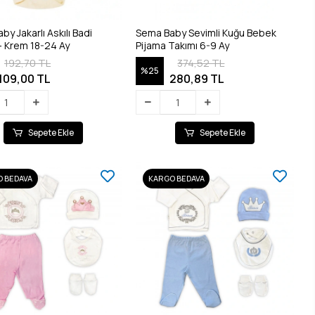
y Jakarlı Askılı Badi
Sema Baby Sevimli Kuğu Bebek
- Krem 18-24 Ay
Pijama Takımı 6-9 Ay
192,70 TL
374,52 TL
%25
109,00 TL
280,89 TL
Sepete Ekle
Sepete Ekle
 BEDAVA
KARGO BEDAVA