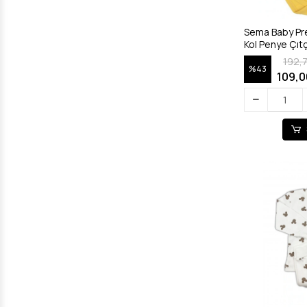
Sema Baby Pr
Kol Penye Çıtçı
192,
%43
109,0