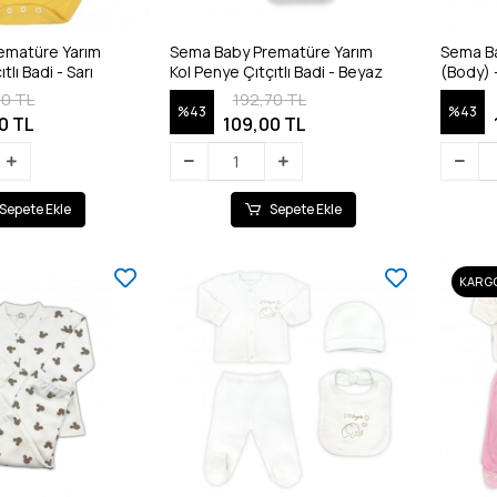
ematüre Yarım
Sema Baby Prematüre Yarım
Sema Bab
tlı Badi - Sarı
Kol Penye Çıtçıtlı Badi - Beyaz
(Body) 
70 TL
192,70 TL
%43
%43
0 TL
109,00 TL
Sepete Ekle
Sepete Ekle
KARGO