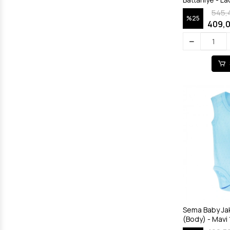
545,
%25
409,0
Sema Baby Jaka
(Body) - Mavi 