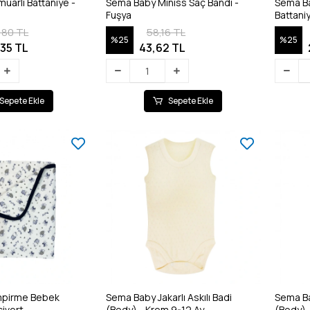
uarlı Battaniye -
Sema Baby Miniss Saç Bandı -
Sema B
Fuşya
Battani
1,80 TL
58,16 TL
%25
%25
,35 TL
43,62 TL
Sepete Ekle
Sepete Ekle
mpirme Bebek
Sema Baby Jakarlı Askılı Badi
Sema Bab
civert
(Body) - Krem 9-12 Ay
(Body) 