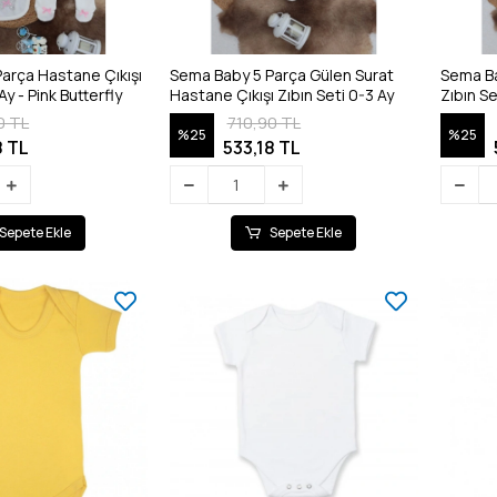
arça Hastane Çıkışı
Sema Baby 5 Parça Gülen Surat
Sema Ba
Ay - Pink Butterfly
Hastane Çıkışı Zıbın Seti 0-3 Ay
Zıbın Se
0 TL
710,90 TL
%25
%25
8 TL
533,18 TL
Sepete Ekle
Sepete Ekle