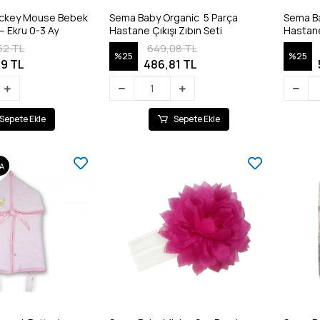
ickey Mouse Bebek
Sema Baby Organic 5 Parça
Sema Ba
– Ekru 0-3 Ay
Hastane Çıkışı Zıbın Seti
Hastane 
52 TL
649,08 TL
%25
%25
9 TL
486,81 TL
Sepete Ekle
Sepete Ekle
A