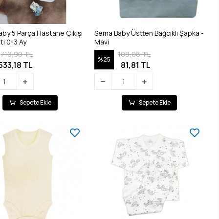
by 5 Parça Hastane Çıkışı
Sema Baby Üstten Bağcıklı Şapka -
ti 0-3 Ay
Mavi
710,90 TL
109,08 TL
%25
533,18 TL
81,81 TL
Sepete Ekle
Sepete Ekle