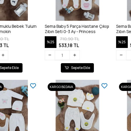
muklu Bebek Tulum
Sema Baby 5 Parça Hastane Çıkışı
Sema Ba
Smokin
Zıbın Seti 0-3 Ay - Princess
Zıbın S
70 TL
710,90 TL
%25
%25
3 TL
533,18 TL
Sepete Ekle
Sepete Ekle
A
KARGO BEDAVA
KARGO