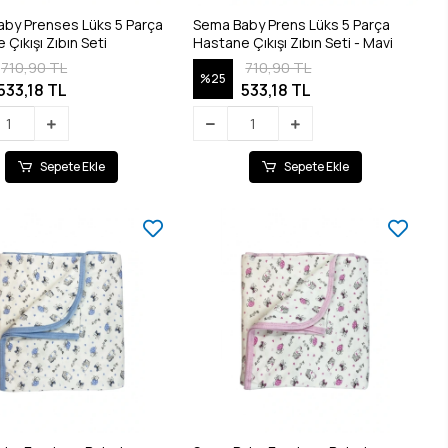
by Prenses Lüks 5 Parça
Sema Baby Prens Lüks 5 Parça
Çıkışı Zıbın Seti
Hastane Çıkışı Zıbın Seti - Mavi
710,90 TL
710,90 TL
%25
533,18 TL
533,18 TL
Sepete Ekle
Sepete Ekle