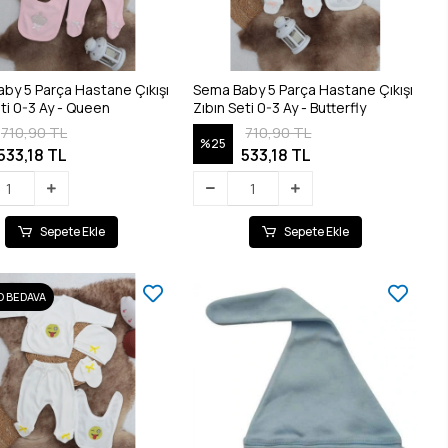
by 5 Parça Hastane Çıkışı
Sema Baby 5 Parça Hastane Çıkışı
eti 0-3 Ay - Queen
Zıbın Seti 0-3 Ay - Butterfly
710,90 TL
710,90 TL
%25
533,18 TL
533,18 TL
Sepete Ekle
Sepete Ekle
 BEDAVA