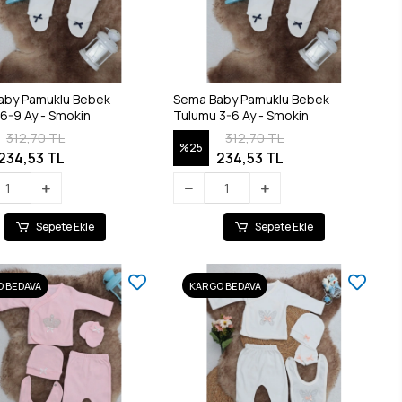
aby Pamuklu Bebek
Sema Baby Pamuklu Bebek
6-9 Ay - Smokin
Tulumu 3-6 Ay - Smokin
312,70 TL
312,70 TL
%25
234,53 TL
234,53 TL
Sepete Ekle
Sepete Ekle
 BEDAVA
KARGO BEDAVA