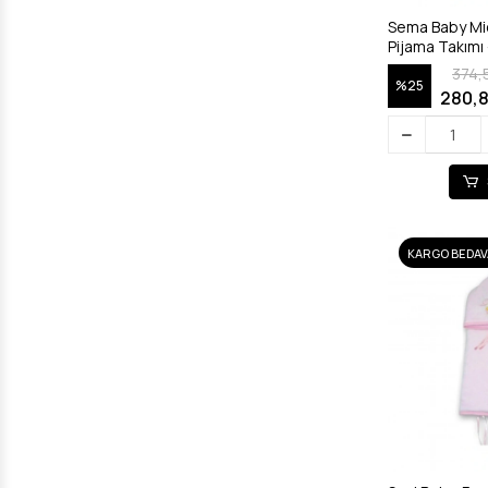
Sema Baby M
Pijama Takımı 
374,
%25
280,8
KARGO BEDAV