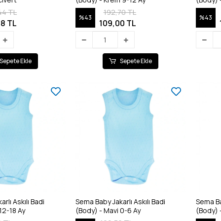
44 TL
192,70 TL
%43
%43
8 TL
109,00 TL
Sepete Ekle
Sepete Ekle
rlı Askılı Badi
Sema Baby Jakarlı Askılı Badi
Sema Bab
12-18 Ay
(Body) - Mavi 0-6 Ay
(Body) 