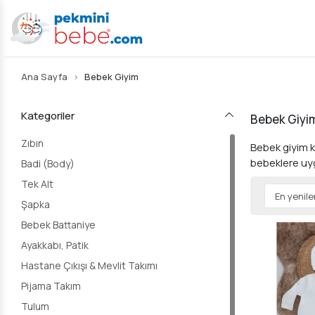
Ana Sayfa
Bebek Giyim
Kategoriler
Bebek Giyi
Zıbın
Bebek giyim k
bebeklere uyg
Badi (Body)
Tek Alt
Şapka
Bebek Battaniye
Ayakkabı, Patik
Hastane Çıkışı & Mevlit Takımı
Pijama Takım
Tulum