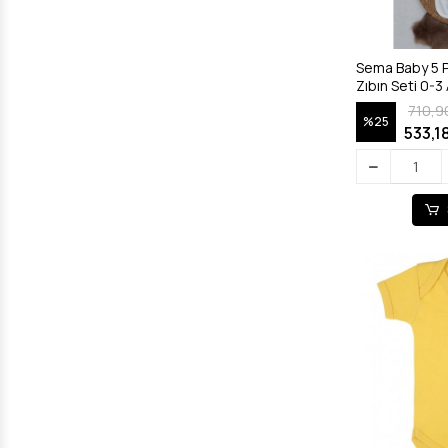
Sema Baby 5 P
Zıbın Seti 0-3 
710,9
%25
533,1