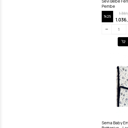
Sevi Bebe Ferm
Pembe
1.38
%25
1.036
Sema Baby E
Battaniye - La