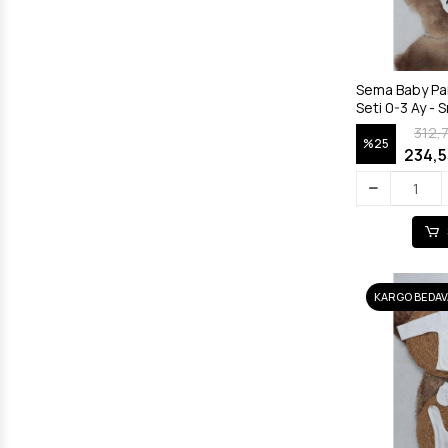
Sema Baby Pa
Seti 0-3 Ay - 
312,
%25
234,5
KARGO BEDAV