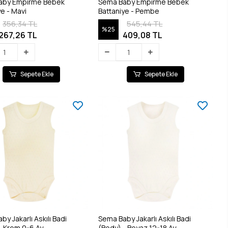
aby Empirme Bebek
Sema Baby Empirme Bebek
ye - Mavi
Battaniye - Pembe
356,34 TL
545,44 TL
%25
267,26 TL
409,08 TL
Sepete Ekle
Sepete Ekle
y Jakarlı Askılı Badi
Sema Baby Jakarlı Askılı Badi
- Krem 0-6 Ay
(Body) - Beyaz 12-18 Ay