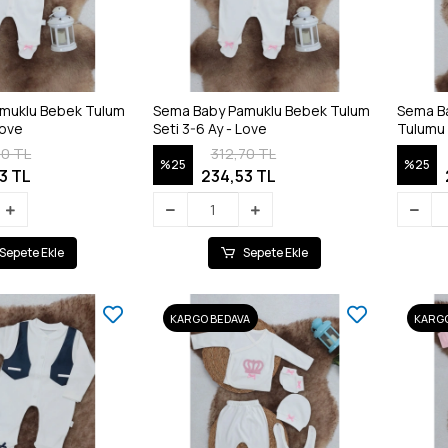
muklu Bebek Tulum
Sema Baby Pamuklu Bebek Tulum
Sema B
Love
Seti 3-6 Ay - Love
Tulumu 
70 TL
312,70 TL
%25
%25
3 TL
234,53 TL
Sepete Ekle
Sepete Ekle
KARGO BEDAVA
KARGO