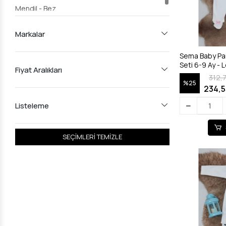
Mendil - Bez
Markalar
Sema Baby Pa
Seti 6-9 Ay - 
Fiyat Aralıkları
312,
%25
234,5
Listeleme
SEÇİMLERİ TEMİZLE