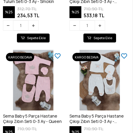
Tulum Seti 0-3 Ay - Smokin
Çıkışı Zıbın Seti 0-3 Ay -
Princess
312,70 TL
710,90 TL
%25
%25
234,53 TL
533,18 TL
Sepete Ekle
Sepete Ekle
KARGO BEDAVA
KARGO BEDAVA
Sema Baby 5 Parça Hastane
Sema Baby 5 Parça Hastane
Çıkışı Zıbın Seti 0-3 Ay - Queen
Çıkışı Zıbın Seti 0-3 Ay -
Butterfly
710,90 TL
710,90 TL
%25
%25