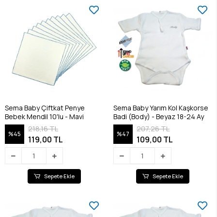
Sema Baby Çiftkat Penye
Sema Baby Yarım Kol Kaşkorse
Bebek Mendil 10'lu - Mavi
Badi (Body) - Beyaz 18-24 Ay
218,16 TL
207,26 TL
%45
%47
119,00 TL
109,00 TL
Sepete Ekle
Sepete Ekle