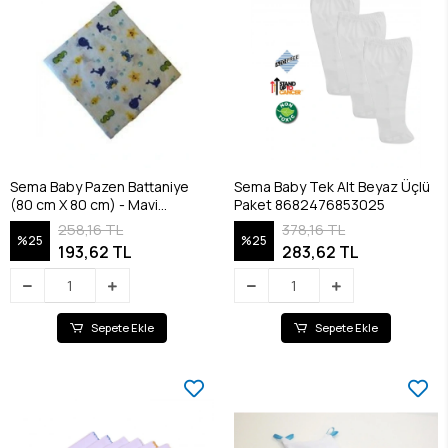
Sema Baby Pazen Battaniye
Sema Baby Tek Alt Beyaz Üçlü
(80 cm X 80 cm) - Mavi
Paket 8682476853025
8682476853100
258,16 TL
378,16 TL
%25
%25
193,62 TL
283,62 TL
Sepete Ekle
Sepete Ekle