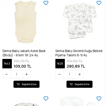
Sema Baby Jakarlı Askılı Badi
Sema Baby Sevimli Kuğu Bebek
(Body) - Krem 18-24 Ay
Pijama Takımı 6-9 Ay
192,70 TL
374,52 TL
%43
%25
109,00 TL
280,89 TL
Sepete Ekle
Sepete Ekle