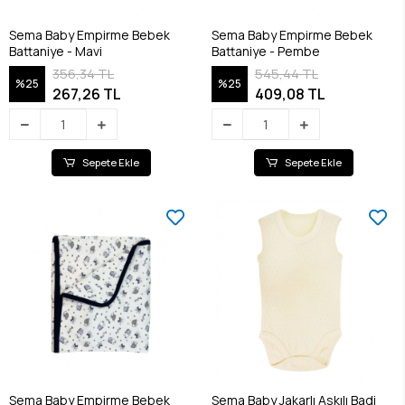
Sema Baby Empirme Bebek
Sema Baby Empirme Bebek
Battaniye - Mavi
Battaniye - Pembe
356,34 TL
545,44 TL
%25
%25
267,26 TL
409,08 TL
Sepete Ekle
Sepete Ekle
Sema Baby Empirme Bebek
Sema Baby Jakarlı Askılı Badi