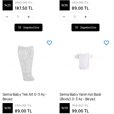
250,00 TL
139,98 TL
%25
%36
187,50 TL
89,00 TL
Sepete Ekle
Sepete Ekle
Sema Baby Tek Alt 0-3 Ay -
Sema Baby Yarım Kol Badi
Beyaz
(Body) 0-3 Ay - Beyaz
139,98 TL
163,62 TL
%36
%39
89,00 TL
99,00 TL