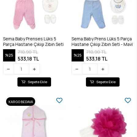
Sema Baby Prenses Lüks 5
Sema Baby Prens Lüks 5 Parça
Parça Hastane Çıkışı Zıbın Seti
Hastane Çıkışı Zıbın Seti - Mavi
710,90 TL
710,90 TL
%25
%25
533,18 TL
533,18 TL
Sepete Ekle
Sepete Ekle
KARGO BEDAVA