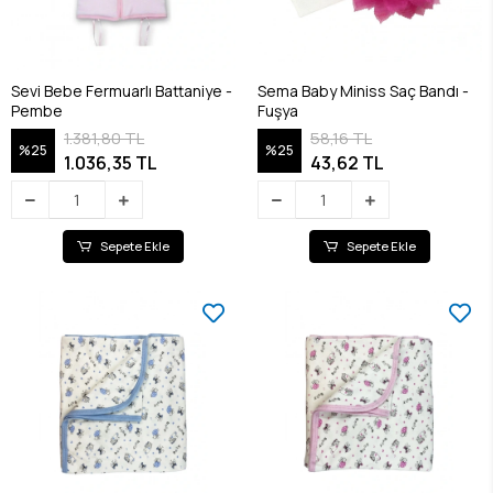
Sevi Bebe Fermuarlı Battaniye -
Sema Baby Miniss Saç Bandı -
Pembe
Fuşya
1.381,80 TL
58,16 TL
%25
%25
1.036,35 TL
43,62 TL
Sepete Ekle
Sepete Ekle