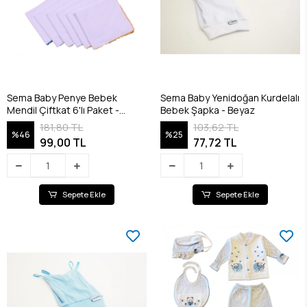
Sema Baby Penye Bebek
Sema Baby Yenidoğan Kurdelalı
Mendil Çiftkat 6'lı Paket -
Bebek Şapka - Beyaz
RENKLİ
181,80 TL
103,62 TL
%46
%25
99,00 TL
77,72 TL
Sepete Ekle
Sepete Ekle