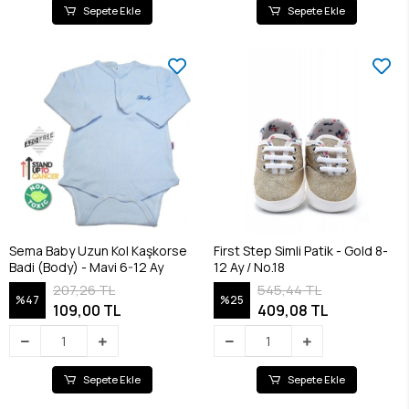
Sepete Ekle
Sepete Ekle
Sema Baby Uzun Kol Kaşkorse
First Step Simli Patik - Gold 8-
Badi (Body) - Mavi 6-12 Ay
12 Ay / No.18
207,26 TL
545,44 TL
%47
%25
109,00 TL
409,08 TL
Sepete Ekle
Sepete Ekle