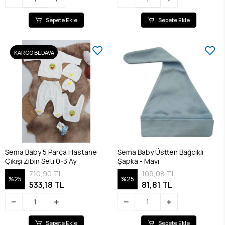
Sepete Ekle
Sepete Ekle
KARGO BEDAVA
Sema Baby 5 Parça Hastane
Sema Baby Üstten Bağcıklı
Çıkışı Zıbın Seti 0-3 Ay
Şapka - Mavi
710,90 TL
109,08 TL
%25
%25
533,18 TL
81,81 TL
Sepete Ekle
Sepete Ekle