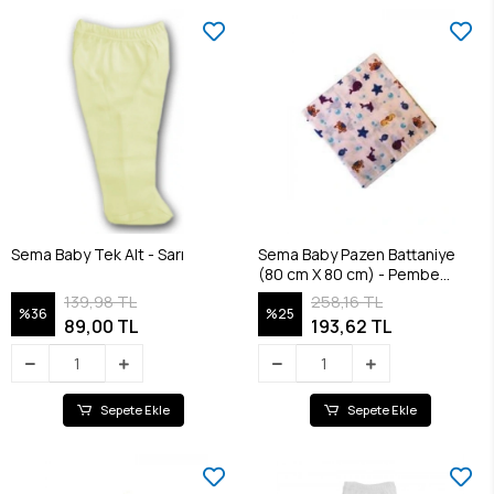
Sema Baby Tek Alt - Sarı
Sema Baby Pazen Battaniye
(80 cm X 80 cm) - Pembe
8682476853117
139,98 TL
258,16 TL
%36
%25
89,00 TL
193,62 TL
Sepete Ekle
Sepete Ekle