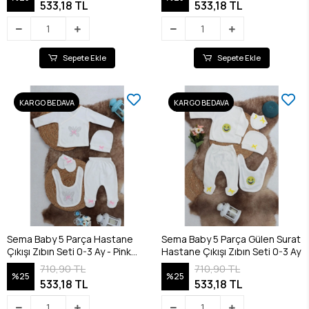
533,18 TL
533,18 TL
Sepete Ekle
Sepete Ekle
KARGO BEDAVA
KARGO BEDAVA
Sema Baby 5 Parça Hastane
Sema Baby 5 Parça Gülen Surat
Çıkışı Zıbın Seti 0-3 Ay - Pink
Hastane Çıkışı Zıbın Seti 0-3 Ay
Butterfly
710,90 TL
710,90 TL
%25
%25
533,18 TL
533,18 TL