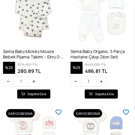
Sema Baby Mickey Mouse
Sema Baby Organic 5 Parça
Bebek Pijama Takımı – Ekru 0-3
Hastane Çıkışı Zıbın Seti
Ay
374,52 TL
649,08 TL
%25
%25
280,89 TL
486,81 TL
Sepete Ekle
Sepete Ekle
KARGO BEDAVA
KARGO BEDAVA