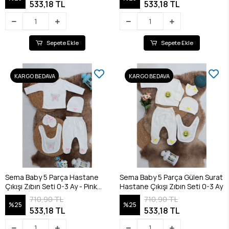
533,18 TL
533,18 TL
Sepete Ekle
Sepete Ekle
KARGO BEDAVA
KARGO BEDAVA
Sema Baby 5 Parça Hastane
Sema Baby 5 Parça Gülen Surat
Çıkışı Zıbın Seti 0-3 Ay - Pink
Hastane Çıkışı Zıbın Seti 0-3 Ay
Butterfly
710,90 TL
710,90 TL
%25
%25
533,18 TL
533,18 TL