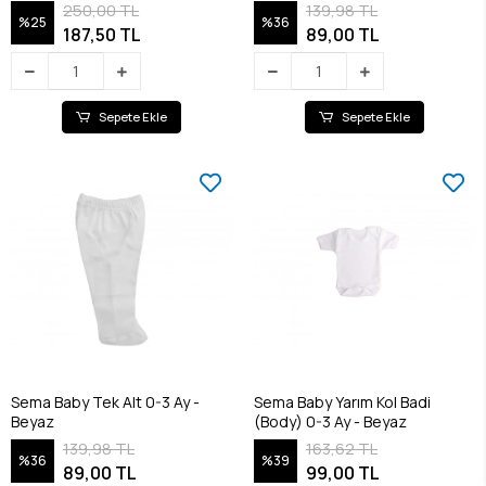
250,00 TL
139,98 TL
%25
%36
187,50 TL
89,00 TL
Sepete Ekle
Sepete Ekle
Sema Baby Tek Alt 0-3 Ay -
Sema Baby Yarım Kol Badi
Beyaz
(Body) 0-3 Ay - Beyaz
139,98 TL
163,62 TL
%36
%39
89,00 TL
99,00 TL