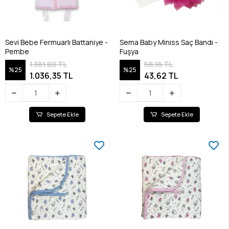
Sevi Bebe Fermuarlı Battaniye -
Sema Baby Miniss Saç Bandı -
Pembe
Fuşya
1.381,80 TL
58,16 TL
%25
%25
1.036,35 TL
43,62 TL
Sepete Ekle
Sepete Ekle