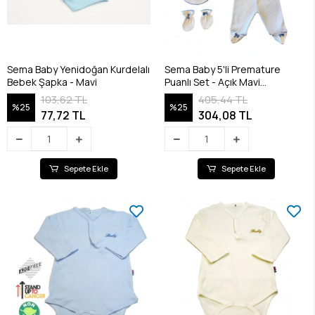
Sema Baby Yenidoğan Kurdelalı
Sema Baby 5'li Premature
Bebek Şapka - Mavi
Puanlı Set - Açık Mavi
8682476853155
103,62 TL
405,44 TL
%25
%25
77,72 TL
304,08 TL
Sepete Ekle
Sepete Ekle