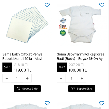
Sema Baby Çiftkat Penye
Sema Baby Yarım Kol Kaşkorse
Bebek Mendil 10'lu - Mavi
Badi (Body) - Beyaz 18-24 Ay
218,16 TL
207,26 TL
%45
%47
119,00 TL
109,00 TL
Sepete Ekle
Sepete Ekle