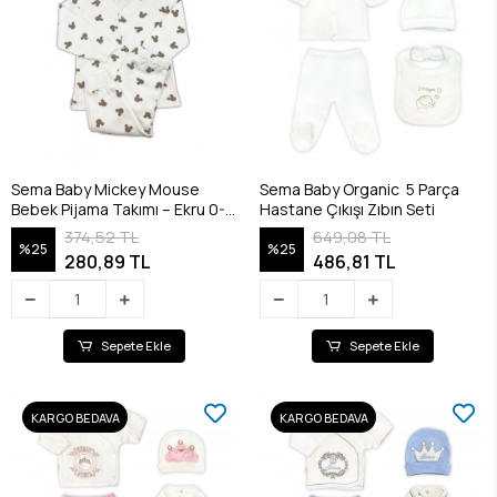
Sema Baby Mickey Mouse
Sema Baby Organic 5 Parça
Bebek Pijama Takımı – Ekru 0-3
Hastane Çıkışı Zıbın Seti
Ay
374,52 TL
649,08 TL
%25
%25
280,89 TL
486,81 TL
Sepete Ekle
Sepete Ekle
KARGO BEDAVA
KARGO BEDAVA