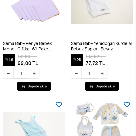
Sema Baby Penye Bebek
Sema Baby Yenidoğan Kurdelalı
Mendil Çiftkat 6'lı Paket -
Bebek Şapka - Beyaz
RENKLİ
181,80 TL
103,62 TL
%46
%25
99,00 TL
77,72 TL
Sepete Ekle
Sepete Ekle