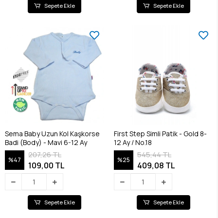
Sepete Ekle
Sepete Ekle
Sema Baby Uzun Kol Kaşkorse
First Step Simli Patik - Gold 8-
Badi (Body) - Mavi 6-12 Ay
12 Ay / No.18
207,26 TL
545,44 TL
%47
%25
109,00 TL
409,08 TL
Sepete Ekle
Sepete Ekle