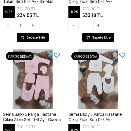
Tulum Seti 0-3 Ay - Smokin
Çıkışı Zıbın Seti 0-3 Ay -
Princess
312,70 TL
710,90 TL
%25
%25
234,53 TL
533,18 TL
Sepete Ekle
Sepete Ekle
KARGO BEDAVA
KARGO BEDAVA
Sema Baby 5 Parça Hastane
Sema Baby 5 Parça Hastane
Çıkışı Zıbın Seti 0-3 Ay - Queen
Çıkışı Zıbın Seti 0-3 Ay -
Butterfly
710,90 TL
710,90 TL
%25
%25