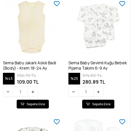
Sema Baby Jakarlı Askılı Badi
Sema Baby Sevimli Kuğu Bebek
(Body) - Krem 18-24 Ay
Pijama Takımı 6-9 Ay
192,70 TL
374,52 TL
%43
%25
109,00 TL
280,89 TL
Sepete Ekle
Sepete Ekle