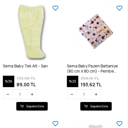
Sema Baby Tek Alt - Sarı
Sema Baby Pazen Battaniye
(80 cm X 80 cm) - Pembe
8682476853117
139,98 TL
258,16 TL
%36
%25
89,00 TL
193,62 TL
Sepete Ekle
Sepete Ekle