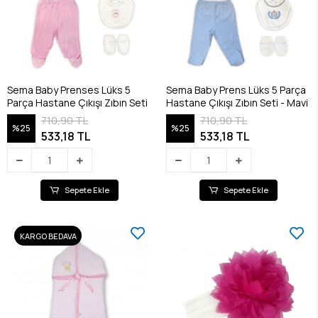
Sema Baby Prenses Lüks 5
Sema Baby Prens Lüks 5 Parça
Parça Hastane Çıkışı Zıbın Seti
Hastane Çıkışı Zıbın Seti - Mavi
710,90 TL
710,90 TL
%25
%25
533,18 TL
533,18 TL
Sepete Ekle
Sepete Ekle
KARGO BEDAVA