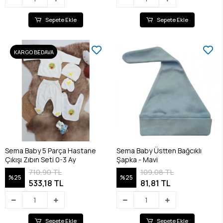
Sepete Ekle
Sepete Ekle
KARGO BEDAVA
Sema Baby 5 Parça Hastane
Sema Baby Üstten Bağcıklı
Çıkışı Zıbın Seti 0-3 Ay
Şapka - Mavi
710,90 TL
109,08 TL
%25
%25
533,18 TL
81,81 TL
Sepete Ekle
Sepete Ekle