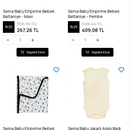
Sema Baby Empirme Bebek
Sema Baby Empirme Bebek
Battaniye - Mavi
Battaniye - Pembe
356,34 TL
545,44 TL
%25
%25
267,26 TL
409,08 TL
Sepete Ekle
Sepete Ekle
Sema Baby Empirme Bebek
Sema Baby Jakarlı Askılı Badi