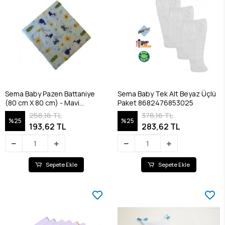
Sema Baby Pazen Battaniye
Sema Baby Tek Alt Beyaz Üçlü
(80 cm X 80 cm) - Mavi
Paket 8682476853025
8682476853100
258,16 TL
378,16 TL
%25
%25
193,62 TL
283,62 TL
Sepete Ekle
Sepete Ekle