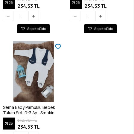
%25
%25
234,53 TL
234,53 TL
Sepete Ekle
Sepete Ekle
Sema Baby Pamuklu Bebek
Tulum Seti 0-3 Ay - Smokin
312,70 TL
%25
234,53 TL