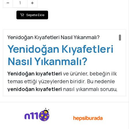
Sepete Ekle
Yenidoğan Kıyafetleri Nasıl Yıkanmalı?
Yenidoğan Kıyafetleri
Nasıl Yıkanmalı?
Yenidoğan kıyafetleri
ve ürünler, bebeğin ilk
temas ettiği yüzeylerden biridir. Bu nedenle
yenidoğan kıyafetleri
nasıl yıkanmalı sorusu,
yalnızca temizlikle değil,
cilt sağlığı ve
konforla da
doğrudan ilgilidir. Bebek cildi
yetişkinlere göre çok daha ince, geçirgen ve
hassastır;
yanlış yıkama alışkanlıkları ciltte
tahrişe neden olabilir.