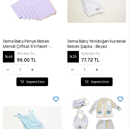
Sema Baby Penye Bebek
Sema Baby Yenidoğan Kurdelalı
Mendil Çiftkat 6'lı Paket -
Bebek Şapka - Beyaz
RENKLİ
181,80 TL
103,62 TL
%46
%25
99,00 TL
77,72 TL
Sepete Ekle
Sepete Ekle