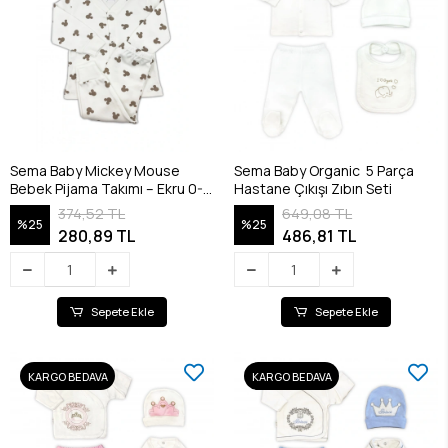
Sema Baby Mickey Mouse
Sema Baby Organic 5 Parça
Bebek Pijama Takımı – Ekru 0-3
Hastane Çıkışı Zıbın Seti
Ay
374,52 TL
649,08 TL
%25
%25
280,89 TL
486,81 TL
Sepete Ekle
Sepete Ekle
KARGO BEDAVA
KARGO BEDAVA