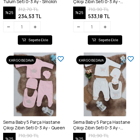
Tulum Seti 0-3 Ay - Smokin
Çıkışı Zıbın Seti 0-3 Ay -
Princess
312,70 TL
710,90 TL
%25
%25
234,53 TL
533,18 TL
Sepete Ekle
Sepete Ekle
KARGO BEDAVA
KARGO BEDAVA
Sema Baby 5 Parça Hastane
Sema Baby 5 Parça Hastane
Çıkışı Zıbın Seti 0-3 Ay - Queen
Çıkışı Zıbın Seti 0-3 Ay -
Butterfly
710,90 TL
710,90 TL
%25
%25