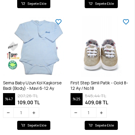
Sepete Ekle
Sepete Ekle
Sema Baby Uzun Kol Kaşkorse
First Step Simli Patik - Gold 8-
Badi (Body) - Mavi 6-12 Ay
12 Ay / No.18
207,26 TL
545,44 TL
%47
%25
109,00 TL
409,08 TL
Sepete Ekle
Sepete Ekle