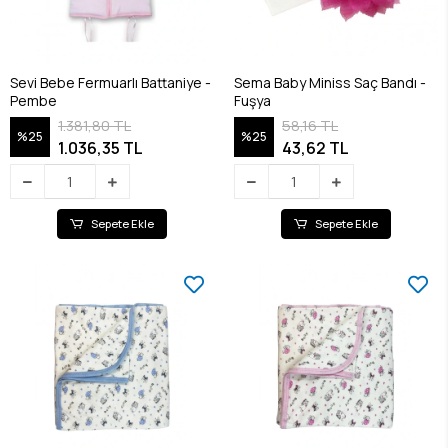
Sevi Bebe Fermuarlı Battaniye -
Sema Baby Miniss Saç Bandı -
Pembe
Fuşya
1.381,80 TL
58,16 TL
%25
%25
1.036,35 TL
43,62 TL
Sepete Ekle
Sepete Ekle