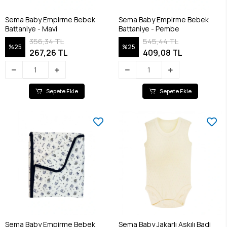
Sema Baby Empirme Bebek
Sema Baby Empirme Bebek
Battaniye - Mavi
Battaniye - Pembe
356,34 TL
545,44 TL
%25
%25
267,26 TL
409,08 TL
Sepete Ekle
Sepete Ekle
Sema Baby Empirme Bebek
Sema Baby Jakarlı Askılı Badi