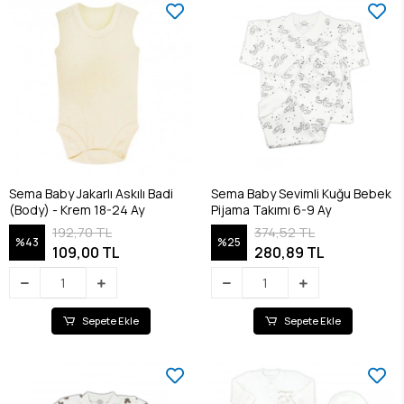
Sema Baby Jakarlı Askılı Badi
Sema Baby Sevimli Kuğu Bebek
(Body) - Krem 18-24 Ay
Pijama Takımı 6-9 Ay
192,70 TL
374,52 TL
%43
%25
109,00 TL
280,89 TL
Sepete Ekle
Sepete Ekle