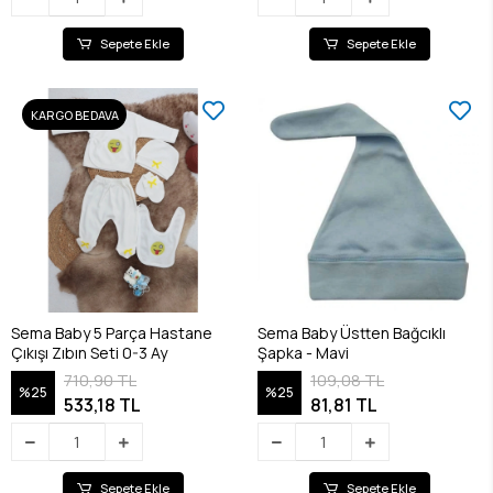
Sepete Ekle
Sepete Ekle
KARGO BEDAVA
Sema Baby 5 Parça Hastane
Sema Baby Üstten Bağcıklı
Çıkışı Zıbın Seti 0-3 Ay
Şapka - Mavi
710,90 TL
109,08 TL
%25
%25
533,18 TL
81,81 TL
Sepete Ekle
Sepete Ekle