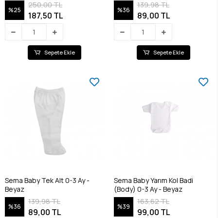
250,00 TL
139,98 TL
%25
%36
187,50 TL
89,00 TL
Sepete Ekle
Sepete Ekle
Sema Baby Tek Alt 0-3 Ay -
Sema Baby Yarım Kol Badi
Beyaz
(Body) 0-3 Ay - Beyaz
139,98 TL
163,62 TL
%36
%39
89,00 TL
99,00 TL