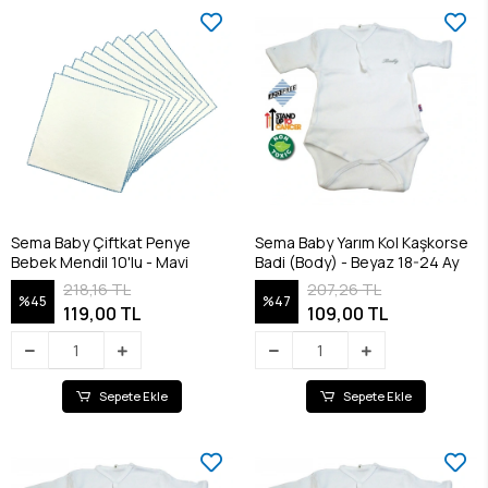
Sema Baby Çiftkat Penye
Sema Baby Yarım Kol Kaşkorse
Bebek Mendil 10'lu - Mavi
Badi (Body) - Beyaz 18-24 Ay
218,16 TL
207,26 TL
%45
%47
119,00 TL
109,00 TL
Sepete Ekle
Sepete Ekle