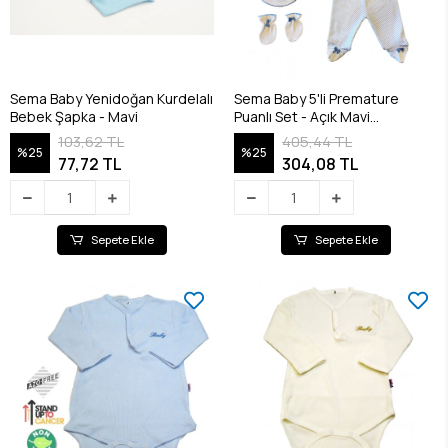
Sema Baby Yenidoğan Kurdelalı
Sema Baby 5'li Premature
Bebek Şapka - Mavi
Puanlı Set - Açık Mavi
8682476853155
103,62 TL
405,44 TL
%25
%25
77,72 TL
304,08 TL
Sepete Ekle
Sepete Ekle