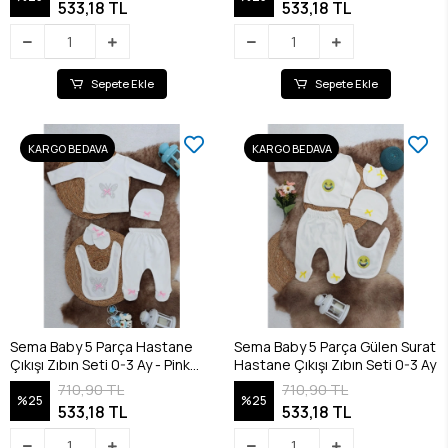
533,18 TL
533,18 TL
Sepete Ekle
Sepete Ekle
KARGO BEDAVA
KARGO BEDAVA
Sema Baby 5 Parça Hastane
Sema Baby 5 Parça Gülen Surat
Çıkışı Zıbın Seti 0-3 Ay - Pink
Hastane Çıkışı Zıbın Seti 0-3 Ay
Butterfly
710,90 TL
710,90 TL
%25
%25
533,18 TL
533,18 TL