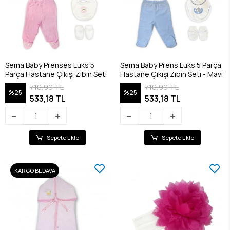
Sema Baby Prenses Lüks 5
Sema Baby Prens Lüks 5 Parça
Parça Hastane Çıkışı Zıbın Seti
Hastane Çıkışı Zıbın Seti - Mavi
710,90 TL
710,90 TL
%25
%25
533,18 TL
533,18 TL
Sepete Ekle
Sepete Ekle
KARGO BEDAVA