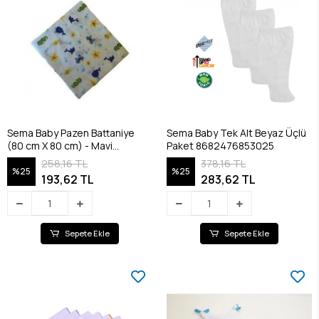
Sema Baby Pazen Battaniye
Sema Baby Tek Alt Beyaz Üçlü
(80 cm X 80 cm) - Mavi
Paket 8682476853025
8682476853100
258,16 TL
378,16 TL
%25
%25
193,62 TL
283,62 TL
Sepete Ekle
Sepete Ekle