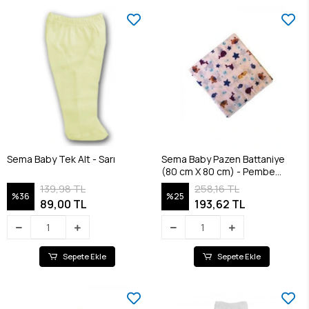
Sema Baby Tek Alt - Sarı
Sema Baby Pazen Battaniye
(80 cm X 80 cm) - Pembe
8682476853117
139,98 TL
258,16 TL
%36
%25
89,00 TL
193,62 TL
Sepete Ekle
Sepete Ekle