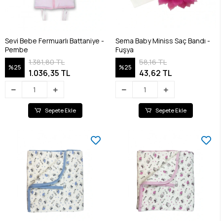
Sevi Bebe Fermuarlı Battaniye -
Sema Baby Miniss Saç Bandı -
Pembe
Fuşya
1.381,80 TL
58,16 TL
%25
%25
1.036,35 TL
43,62 TL
Sepete Ekle
Sepete Ekle