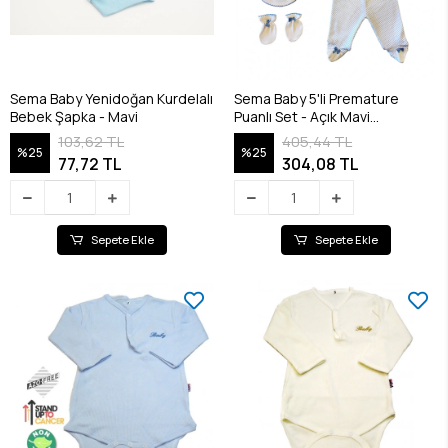
Sema Baby Yenidoğan Kurdelalı
Sema Baby 5'li Premature
Bebek Şapka - Mavi
Puanlı Set - Açık Mavi
8682476853155
103,62 TL
405,44 TL
%25
%25
77,72 TL
304,08 TL
Sepete Ekle
Sepete Ekle