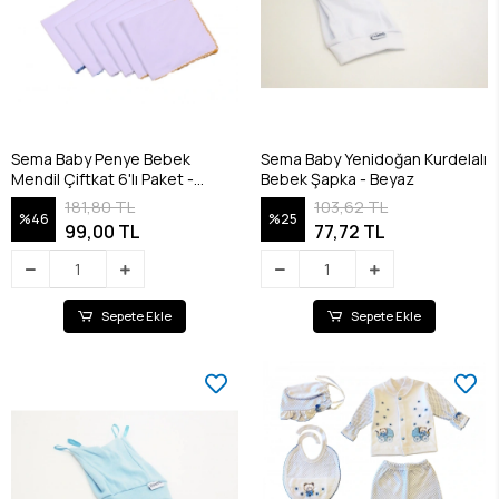
Sema Baby Penye Bebek
Sema Baby Yenidoğan Kurdelalı
Mendil Çiftkat 6'lı Paket -
Bebek Şapka - Beyaz
RENKLİ
181,80 TL
103,62 TL
%46
%25
99,00 TL
77,72 TL
Sepete Ekle
Sepete Ekle