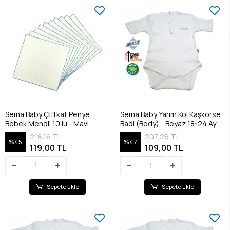
Sema Baby Çiftkat Penye
Sema Baby Yarım Kol Kaşkorse
Bebek Mendil 10'lu - Mavi
Badi (Body) - Beyaz 18-24 Ay
218,16 TL
207,26 TL
%45
%47
119,00 TL
109,00 TL
Sepete Ekle
Sepete Ekle