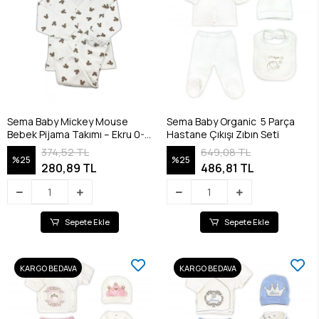
Sema Baby Mickey Mouse
Sema Baby Organic 5 Parça
Bebek Pijama Takımı – Ekru 0-3
Hastane Çıkışı Zıbın Seti
Ay
374,52 TL
649,08 TL
%25
%25
280,89 TL
486,81 TL
Sepete Ekle
Sepete Ekle
KARGO BEDAVA
KARGO BEDAVA