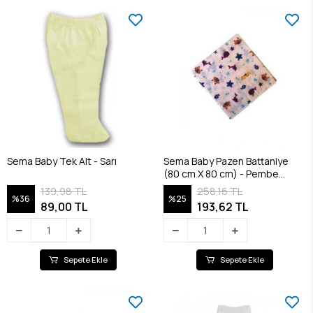
Sema Baby Tek Alt - Sarı
Sema Baby Pazen Battaniye
(80 cm X 80 cm) - Pembe
8682476853117
139,98 TL
258,16 TL
%36
%25
89,00 TL
193,62 TL
Sepete Ekle
Sepete Ekle