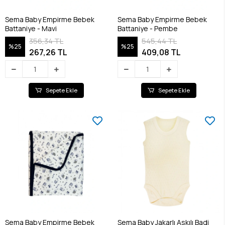
Sema Baby Empirme Bebek
Sema Baby Empirme Bebek
Battaniye - Mavi
Battaniye - Pembe
356,34 TL
545,44 TL
%25
%25
267,26 TL
409,08 TL
Sepete Ekle
Sepete Ekle
Sema Baby Empirme Bebek
Sema Baby Jakarlı Askılı Badi