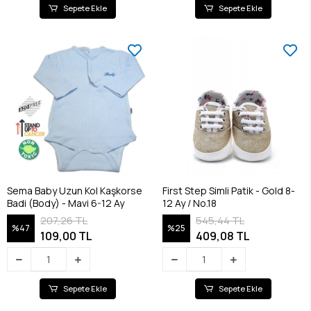
Sepete Ekle
Sepete Ekle
Sema Baby Uzun Kol Kaşkorse
First Step Simli Patik - Gold 8-
Badi (Body) - Mavi 6-12 Ay
12 Ay / No.18
207,26 TL
545,44 TL
%47
%25
109,00 TL
409,08 TL
Sepete Ekle
Sepete Ekle