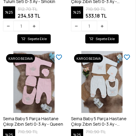
Tulum Seti 0-3 Ay - Smokin
Çıkışı Zıbın Seti 0-3 Ay -
Princess
312,70 TL
710,90 TL
%25
%25
234,53 TL
533,18 TL
Sepete Ekle
Sepete Ekle
KARGO BEDAVA
KARGO BEDAVA
Sema Baby 5 Parça Hastane
Sema Baby 5 Parça Hastane
Çıkışı Zıbın Seti 0-3 Ay - Queen
Çıkışı Zıbın Seti 0-3 Ay -
Butterfly
710,90 TL
710,90 TL
%25
%25