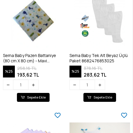
Sema Baby Pazen Battaniye
Sema Baby Tek Alt Beyaz Üçlü
(80 cm X 80 cm) - Mavi
Paket 8682476853025
8682476853100
258,16 TL
378,16 TL
%25
%25
193,62 TL
283,62 TL
Sepete Ekle
Sepete Ekle