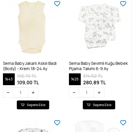
Sema Baby Jakarlı Askılı Badi
Sema Baby Sevimli Kuğu Bebek
(Body) - Krem 18-24 Ay
Pijama Takımı 6-9 Ay
192,70 TL
374,52 TL
%43
%25
109,00 TL
280,89 TL
Sepete Ekle
Sepete Ekle