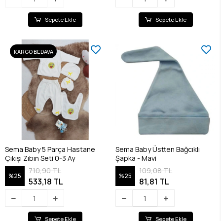
Sepete Ekle
Sepete Ekle
KARGO BEDAVA
Sema Baby 5 Parça Hastane
Sema Baby Üstten Bağcıklı
Çıkışı Zıbın Seti 0-3 Ay
Şapka - Mavi
710,90 TL
109,08 TL
%25
%25
533,18 TL
81,81 TL
Sepete Ekle
Sepete Ekle