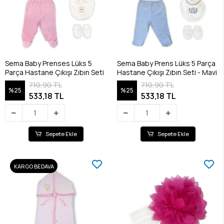
Sema Baby Prenses Lüks 5
Sema Baby Prens Lüks 5 Parça
Parça Hastane Çıkışı Zıbın Seti
Hastane Çıkışı Zıbın Seti - Mavi
710,90 TL
710,90 TL
%25
%25
533,18 TL
533,18 TL
Sepete Ekle
Sepete Ekle
KARGO BEDAVA