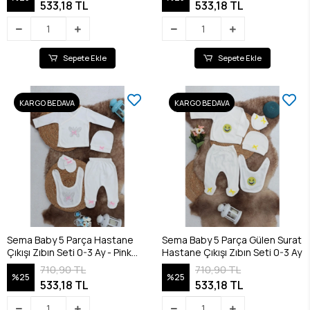
533,18 TL
533,18 TL
Sepete Ekle
Sepete Ekle
KARGO BEDAVA
KARGO BEDAVA
Sema Baby 5 Parça Hastane
Sema Baby 5 Parça Gülen Surat
Çıkışı Zıbın Seti 0-3 Ay - Pink
Hastane Çıkışı Zıbın Seti 0-3 Ay
Butterfly
710,90 TL
710,90 TL
%25
%25
533,18 TL
533,18 TL