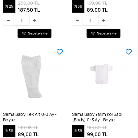
250,00 TL
139,98 TL
%25
%36
187,50 TL
89,00 TL
Sepete Ekle
Sepete Ekle
Sema Baby Tek Alt 0-3 Ay -
Sema Baby Yarım Kol Badi
Beyaz
(Body) 0-3 Ay - Beyaz
139,98 TL
163,62 TL
%36
%39
89,00 TL
99,00 TL