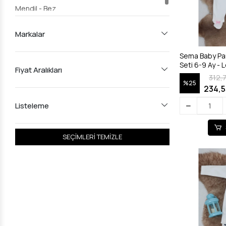
Mendil - Bez
Markalar
Sema Baby Pa
Seti 6-9 Ay - 
Fiyat Aralıkları
312,
%25
234,5
Listeleme
SEÇİMLERİ TEMİZLE