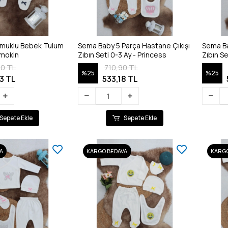
muklu Bebek Tulum
Sema Baby 5 Parça Hastane Çıkışı
Sema Ba
Smokin
Zıbın Seti 0-3 Ay - Princess
Zıbın S
70 TL
710,90 TL
%25
%25
3 TL
533,18 TL
Sepete Ekle
Sepete Ekle
A
KARGO BEDAVA
KARGO