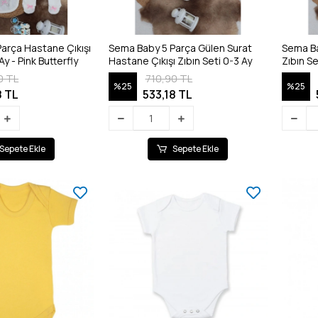
arça Hastane Çıkışı
Sema Baby 5 Parça Gülen Surat
Sema Ba
Ay - Pink Butterfly
Hastane Çıkışı Zıbın Seti 0-3 Ay
Zıbın Se
0 TL
710,90 TL
%25
%25
8 TL
533,18 TL
Sepete Ekle
Sepete Ekle