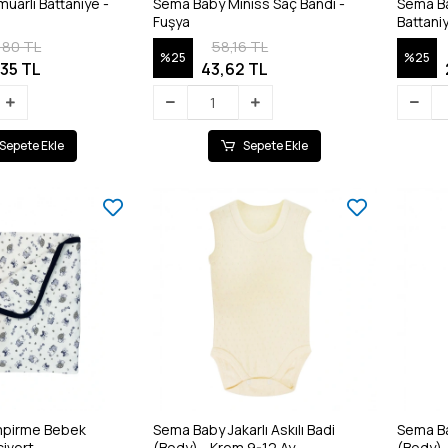
uarlı Battaniye -
Sema Baby Miniss Saç Bandı -
Sema B
Fuşya
Battani
1,80 TL
58,16 TL
%25
%25
,35 TL
43,62 TL
Sepete Ekle
Sepete Ekle
mpirme Bebek
Sema Baby Jakarlı Askılı Badi
Sema Bab
civert
(Body) - Krem 9-12 Ay
(Body) 