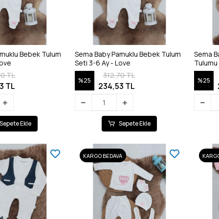
muklu Bebek Tulum
Sema Baby Pamuklu Bebek Tulum
Sema B
Love
Seti 3-6 Ay - Love
Tulumu 
70 TL
312,70 TL
%25
%25
3 TL
234,53 TL
Sepete Ekle
Sepete Ekle
KARGO BEDAVA
KARGO