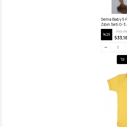
Sema Baby 5 P
Zıbın Seti 0-3 
710,9
%25
533,1