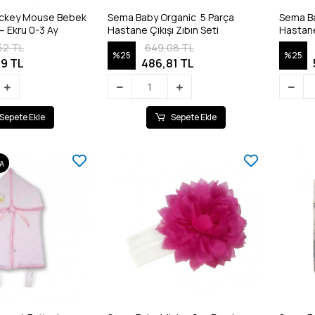
ickey Mouse Bebek
Sema Baby Organic 5 Parça
Sema Ba
– Ekru 0-3 Ay
Hastane Çıkışı Zıbın Seti
Hastane 
52 TL
649,08 TL
%25
%25
9 TL
486,81 TL
Sepete Ekle
Sepete Ekle
A