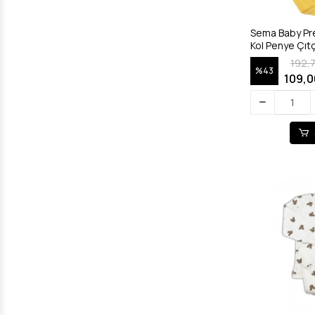
Sema Baby Pr
Kol Penye Çıtçı
192,
%43
109,0