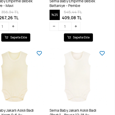
aby Empirme Bebek
Sema Baby Empirme Bebek
ye - Mavi
Battaniye - Pembe
356,34 TL
545,44 TL
%25
267,26 TL
409,08 TL
Sepete Ekle
Sepete Ekle
y Jakarlı Askılı Badi
Sema Baby Jakarlı Askılı Badi
- Krem 0-6 Ay
(Body) - Beyaz 12-18 Ay