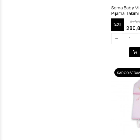
Sema Baby M
Pijama Takımı 
374,
%25
280,8
KARGO BEDAV