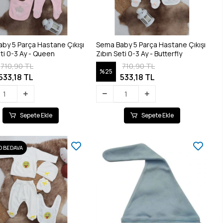
by 5 Parça Hastane Çıkışı
Sema Baby 5 Parça Hastane Çıkışı
eti 0-3 Ay - Queen
Zıbın Seti 0-3 Ay - Butterfly
710,90 TL
710,90 TL
%25
533,18 TL
533,18 TL
Sepete Ekle
Sepete Ekle
 BEDAVA