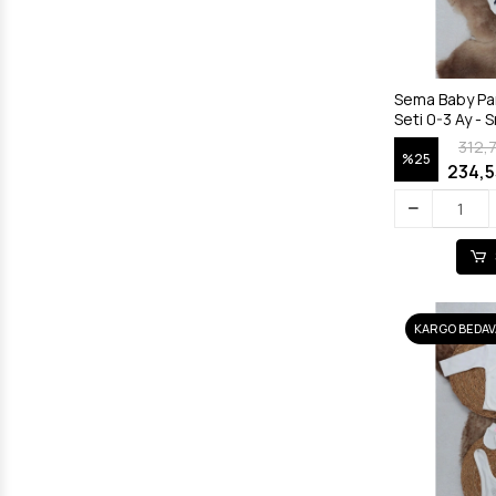
Sema Baby Pa
Seti 0-3 Ay - 
312,
%25
234,5
KARGO BEDAV