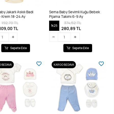
y Jakarlı Askılı Badi
Sema Baby Sevimli Kuğu Bebek
- Krem 18-24 Ay
Pijama Takımı 6-9 Ay
192,70 TL
374,52 TL
%25
109,00 TL
280,89 TL
Sepete Ekle
Sepete Ekle
 BEDAVA
KARGO BEDAVA