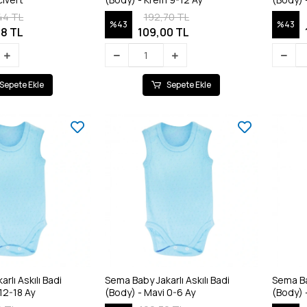
44 TL
192,70 TL
%43
%43
8 TL
109,00 TL
Sepete Ekle
Sepete Ekle
rlı Askılı Badi
Sema Baby Jakarlı Askılı Badi
Sema Bab
12-18 Ay
(Body) - Mavi 0-6 Ay
(Body) 