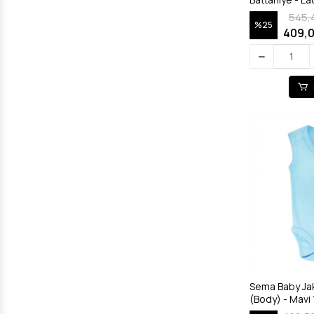
545,
%25
409,0
Sema Baby Jaka
(Body) - Mavi 