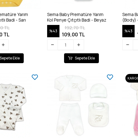
ematüre Yarım
Sema Baby Prematüre Yarım
Sema Bab
tlı Badi - Sarı
Kol Penye Çıtçıtlı Badi - Beyaz
(Body) 
70 TL
192,70 TL
%43
%43
0 TL
109,00 TL
Sepete Ekle
Sepete Ekle
KARGO