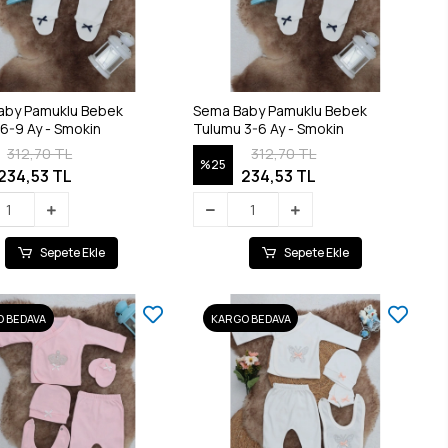
aby Pamuklu Bebek
Sema Baby Pamuklu Bebek
6-9 Ay - Smokin
Tulumu 3-6 Ay - Smokin
312,70 TL
312,70 TL
%25
234,53 TL
234,53 TL
Sepete Ekle
Sepete Ekle
 BEDAVA
KARGO BEDAVA