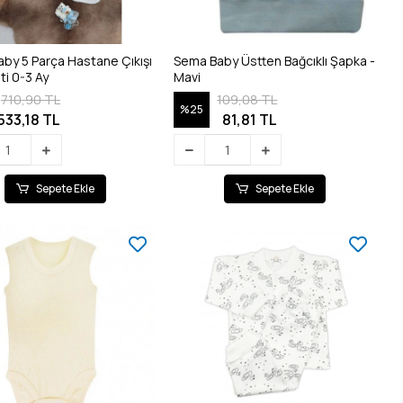
by 5 Parça Hastane Çıkışı
Sema Baby Üstten Bağcıklı Şapka -
ti 0-3 Ay
Mavi
710,90 TL
109,08 TL
%25
533,18 TL
81,81 TL
Sepete Ekle
Sepete Ekle