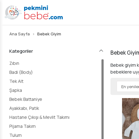
Ana Sayfa
Bebek Giyim
Kategoriler
Bebek Giyi
Zıbın
Bebek giyim k
bebeklere uyg
Badi (Body)
Tek Alt
Şapka
Bebek Battaniye
Ayakkabı, Patik
Hastane Çıkışı & Mevlit Takımı
Pijama Takım
Tulum