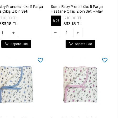
by Prenses Lüks 5 Parça
Sema Baby Prens Lüks 5 Parça
Çıkışı Zıbın Seti
Hastane Çıkışı Zıbın Seti - Mavi
710,90 TL
710,90 TL
%25
533,18 TL
533,18 TL
Sepete Ekle
Sepete Ekle