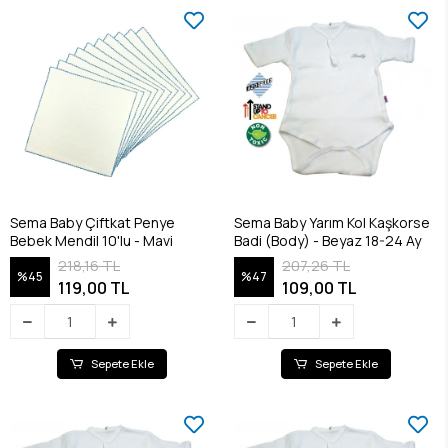
Sema Baby Çiftkat Penye
Sema Baby Yarım Kol Kaşkorse
Bebek Mendil 10'lu - Mavi
Badi (Body) - Beyaz 18-24 Ay
218,16 TL
207,26 TL
%45
%47
119,00 TL
109,00 TL
Sepete Ekle
Sepete Ekle