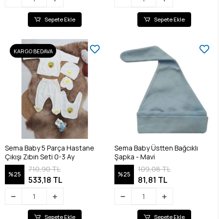
Sepete Ekle
Sepete Ekle
KARGO BEDAVA
Sema Baby 5 Parça Hastane
Sema Baby Üstten Bağcıklı
Çıkışı Zıbın Seti 0-3 Ay
Şapka - Mavi
710,90 TL
109,08 TL
%25
%25
533,18 TL
81,81 TL
Sepete Ekle
Sepete Ekle