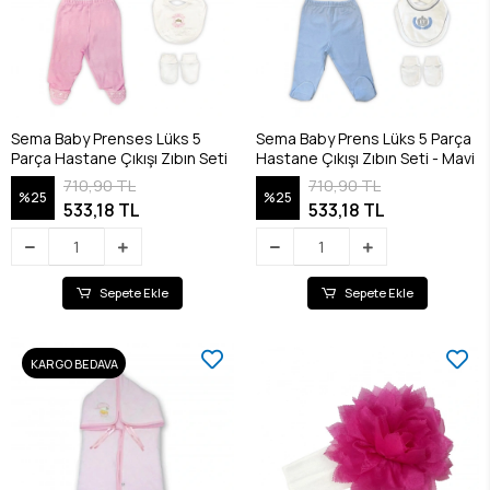
Sema Baby Prenses Lüks 5
Sema Baby Prens Lüks 5 Parça
Parça Hastane Çıkışı Zıbın Seti
Hastane Çıkışı Zıbın Seti - Mavi
710,90 TL
710,90 TL
%25
%25
533,18 TL
533,18 TL
Sepete Ekle
Sepete Ekle
KARGO BEDAVA