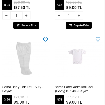
250,00 TL
139,98 TL
%25
%36
187,50 TL
89,00 TL
Sepete Ekle
Sepete Ekle
Sema Baby Tek Alt 0-3 Ay -
Sema Baby Yarım Kol Badi
Beyaz
(Body) 0-3 Ay - Beyaz
139,98 TL
163,62 TL
%36
%39
89,00 TL
99,00 TL