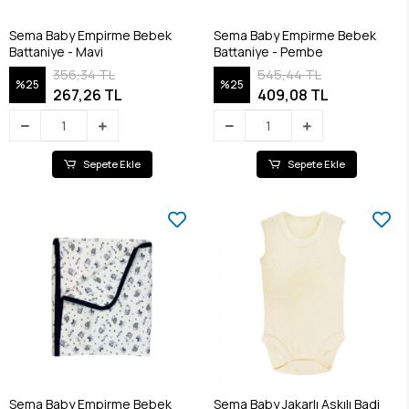
Sema Baby Empirme Bebek
Sema Baby Empirme Bebek
Battaniye - Mavi
Battaniye - Pembe
356,34 TL
545,44 TL
%25
%25
267,26 TL
409,08 TL
Sepete Ekle
Sepete Ekle
Sema Baby Empirme Bebek
Sema Baby Jakarlı Askılı Badi