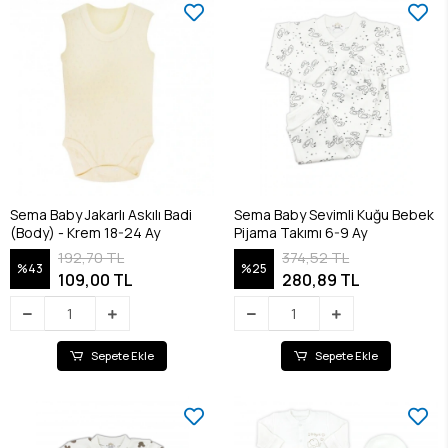
Sema Baby Jakarlı Askılı Badi
Sema Baby Sevimli Kuğu Bebek
(Body) - Krem 18-24 Ay
Pijama Takımı 6-9 Ay
192,70 TL
374,52 TL
%43
%25
109,00 TL
280,89 TL
Sepete Ekle
Sepete Ekle