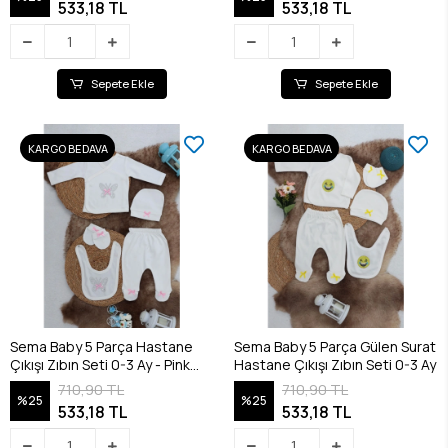
533,18 TL
533,18 TL
Sepete Ekle
Sepete Ekle
KARGO BEDAVA
KARGO BEDAVA
Sema Baby 5 Parça Hastane
Sema Baby 5 Parça Gülen Surat
Çıkışı Zıbın Seti 0-3 Ay - Pink
Hastane Çıkışı Zıbın Seti 0-3 Ay
Butterfly
710,90 TL
710,90 TL
%25
%25
533,18 TL
533,18 TL