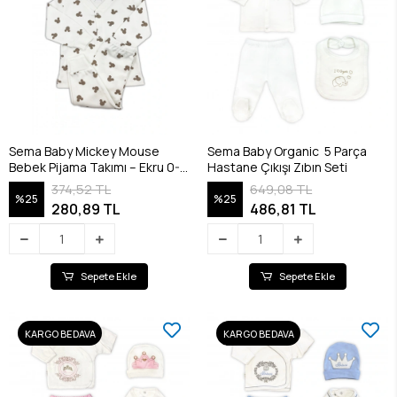
Sema Baby Mickey Mouse
Sema Baby Organic 5 Parça
Bebek Pijama Takımı – Ekru 0-3
Hastane Çıkışı Zıbın Seti
Ay
374,52 TL
649,08 TL
%25
%25
280,89 TL
486,81 TL
Sepete Ekle
Sepete Ekle
KARGO BEDAVA
KARGO BEDAVA