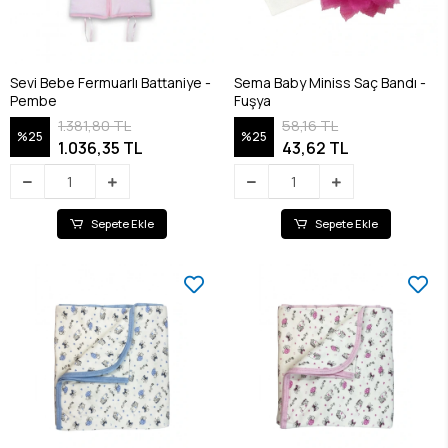
Sevi Bebe Fermuarlı Battaniye -
Sema Baby Miniss Saç Bandı -
Pembe
Fuşya
1.381,80 TL
58,16 TL
%25
%25
1.036,35 TL
43,62 TL
Sepete Ekle
Sepete Ekle