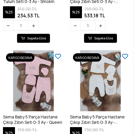
Tulum Seti 0-3 Ay - Smokin
Çıkışı Zıbın Seti 0-3 Ay -
Princess
312,70 TL
710,90 TL
%25
%25
234,53 TL
533,18 TL
Sepete Ekle
Sepete Ekle
KARGO BEDAVA
KARGO BEDAVA
Sema Baby 5 Parça Hastane
Sema Baby 5 Parça Hastane
Çıkışı Zıbın Seti 0-3 Ay - Queen
Çıkışı Zıbın Seti 0-3 Ay -
Butterfly
710,90 TL
710,90 TL
%25
%25