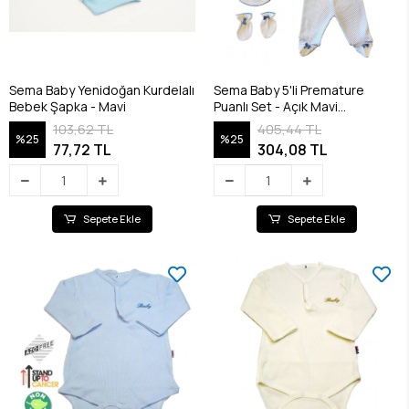
Sema Baby Yenidoğan Kurdelalı
Sema Baby 5'li Premature
Bebek Şapka - Mavi
Puanlı Set - Açık Mavi
8682476853155
103,62 TL
405,44 TL
%25
%25
77,72 TL
304,08 TL
Sepete Ekle
Sepete Ekle