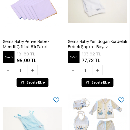
Sema Baby Penye Bebek
Sema Baby Yenidoğan Kurdelalı
Mendil Çiftkat 6'lı Paket -
Bebek Şapka - Beyaz
RENKLİ
181,80 TL
103,62 TL
%46
%25
99,00 TL
77,72 TL
Sepete Ekle
Sepete Ekle