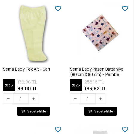
Sema Baby Tek Alt - Sarı
Sema Baby Pazen Battaniye
(80 cm X 80 cm) - Pembe
8682476853117
139,98 TL
258,16 TL
%36
%25
89,00 TL
193,62 TL
Sepete Ekle
Sepete Ekle