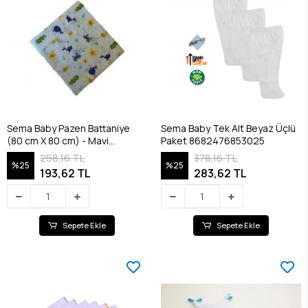
Sema Baby Pazen Battaniye
Sema Baby Tek Alt Beyaz Üçlü
(80 cm X 80 cm) - Mavi
Paket 8682476853025
8682476853100
258,16 TL
378,16 TL
%25
%25
193,62 TL
283,62 TL
Sepete Ekle
Sepete Ekle