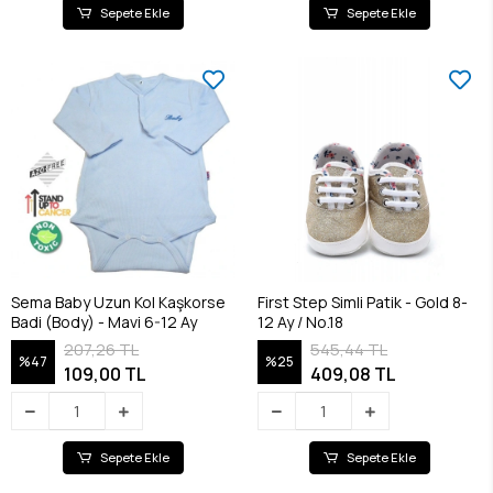
Sepete Ekle
Sepete Ekle
Sema Baby Uzun Kol Kaşkorse
First Step Simli Patik - Gold 8-
Badi (Body) - Mavi 6-12 Ay
12 Ay / No.18
207,26 TL
545,44 TL
%47
%25
109,00 TL
409,08 TL
Sepete Ekle
Sepete Ekle