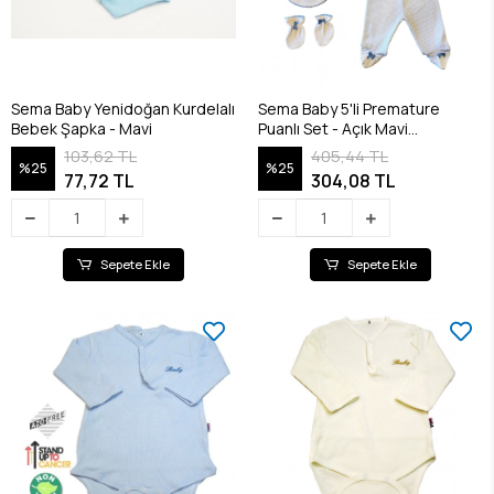
Sema Baby Yenidoğan Kurdelalı
Sema Baby 5'li Premature
Bebek Şapka - Mavi
Puanlı Set - Açık Mavi
8682476853155
103,62 TL
405,44 TL
%25
%25
77,72 TL
304,08 TL
Sepete Ekle
Sepete Ekle