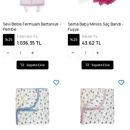
Sevi Bebe Fermuarlı Battaniye -
Sema Baby Miniss Saç Bandı -
Pembe
Fuşya
1.381,80 TL
58,16 TL
%25
%25
1.036,35 TL
43,62 TL
Sepete Ekle
Sepete Ekle