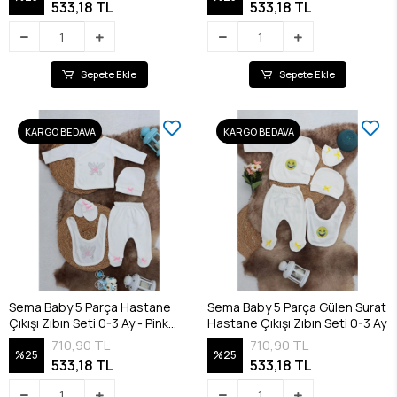
533,18 TL
533,18 TL
Sepete Ekle
Sepete Ekle
KARGO BEDAVA
KARGO BEDAVA
Sema Baby 5 Parça Hastane
Sema Baby 5 Parça Gülen Surat
Çıkışı Zıbın Seti 0-3 Ay - Pink
Hastane Çıkışı Zıbın Seti 0-3 Ay
Butterfly
710,90 TL
710,90 TL
%25
%25
533,18 TL
533,18 TL