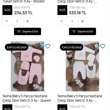
Tulum Seti 0-3 Ay - Smokin
Çıkışı Zıbın Seti 0-3 Ay -
Princess
312,70 TL
710,90 TL
%25
%25
234,53 TL
533,18 TL
Sepete Ekle
Sepete Ekle
KARGO BEDAVA
KARGO BEDAVA
Sema Baby 5 Parça Hastane
Sema Baby 5 Parça Hastane
Çıkışı Zıbın Seti 0-3 Ay - Queen
Çıkışı Zıbın Seti 0-3 Ay -
Butterfly
710,90 TL
710,90 TL
%25
%25