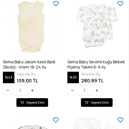
Sema Baby Jakarlı Askılı Badi
Sema Baby Sevimli Kuğu Bebek
(Body) - Krem 18-24 Ay
Pijama Takımı 6-9 Ay
192,70 TL
374,52 TL
%43
%25
109,00 TL
280,89 TL
Sepete Ekle
Sepete Ekle