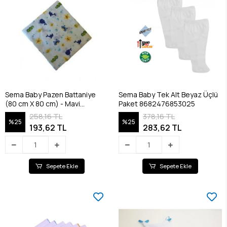
Sema Baby Pazen Battaniye
Sema Baby Tek Alt Beyaz Üçlü
(80 cm X 80 cm) - Mavi
Paket 8682476853025
8682476853100
258,16 TL
378,16 TL
%25
%25
193,62 TL
283,62 TL
Sepete Ekle
Sepete Ekle