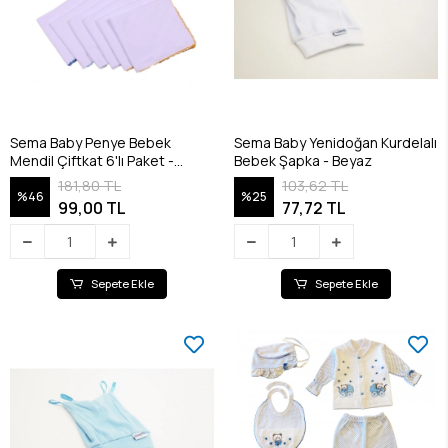
Sema Baby Penye Bebek
Sema Baby Yenidoğan Kurdelalı
Mendil Çiftkat 6'lı Paket -
Bebek Şapka - Beyaz
RENKLİ
181,80 TL
103,62 TL
%46
%25
99,00 TL
77,72 TL
Sepete Ekle
Sepete Ekle