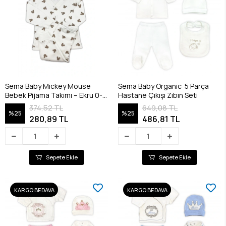
Sema Baby Mickey Mouse
Sema Baby Organic 5 Parça
Bebek Pijama Takımı – Ekru 0-3
Hastane Çıkışı Zıbın Seti
Ay
374,52 TL
649,08 TL
%25
%25
280,89 TL
486,81 TL
Sepete Ekle
Sepete Ekle
KARGO BEDAVA
KARGO BEDAVA