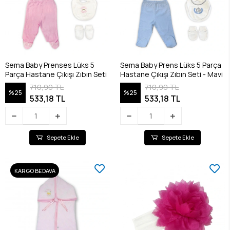
Sema Baby Prenses Lüks 5
Sema Baby Prens Lüks 5 Parça
Parça Hastane Çıkışı Zıbın Seti
Hastane Çıkışı Zıbın Seti - Mavi
710,90 TL
710,90 TL
%25
%25
533,18 TL
533,18 TL
Sepete Ekle
Sepete Ekle
KARGO BEDAVA