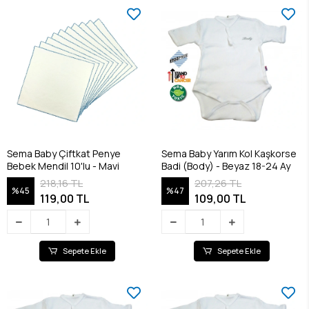
Sema Baby Çiftkat Penye
Sema Baby Yarım Kol Kaşkorse
Bebek Mendil 10'lu - Mavi
Badi (Body) - Beyaz 18-24 Ay
218,16 TL
207,26 TL
%45
%47
119,00 TL
109,00 TL
Sepete Ekle
Sepete Ekle