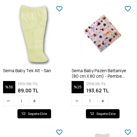
Sema Baby Tek Alt - Sarı
Sema Baby Pazen Battaniye
(80 cm X 80 cm) - Pembe
8682476853117
139,98 TL
258,16 TL
%36
%25
89,00 TL
193,62 TL
Sepete Ekle
Sepete Ekle