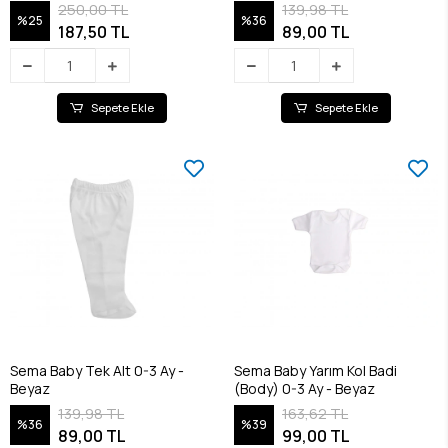
250,00 TL
139,98 TL
%25
%36
187,50 TL
89,00 TL
Sepete Ekle
Sepete Ekle
Sema Baby Tek Alt 0-3 Ay -
Sema Baby Yarım Kol Badi
Beyaz
(Body) 0-3 Ay - Beyaz
139,98 TL
163,62 TL
%36
%39
89,00 TL
99,00 TL