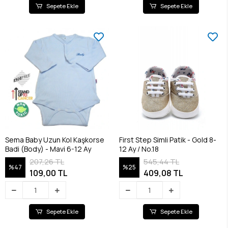
Sepete Ekle
Sepete Ekle
Sema Baby Uzun Kol Kaşkorse
First Step Simli Patik - Gold 8-
Badi (Body) - Mavi 6-12 Ay
12 Ay / No.18
207,26 TL
545,44 TL
%47
%25
109,00 TL
409,08 TL
Sepete Ekle
Sepete Ekle