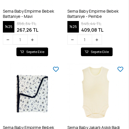
Sema Baby Empirme Bebek
Sema Baby Empirme Bebek
Battaniye - Mavi
Battaniye - Pembe
356,34 TL
545,44 TL
%25
%25
267,26 TL
409,08 TL
Sepete Ekle
Sepete Ekle
Sema Baby Empirme Bebek
Sema Baby Jakarlı Askılı Badi