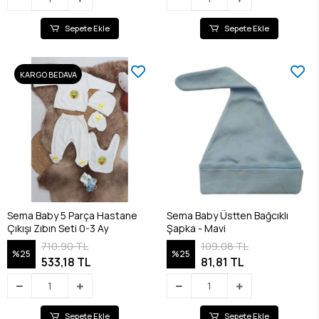
Sepete Ekle
Sepete Ekle
KARGO BEDAVA
Sema Baby 5 Parça Hastane
Sema Baby Üstten Bağcıklı
Çıkışı Zıbın Seti 0-3 Ay
Şapka - Mavi
710,90 TL
109,08 TL
%25
%25
533,18 TL
81,81 TL
Sepete Ekle
Sepete Ekle